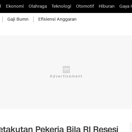
l
Ekonomi
Olahraga
Teknologi
Otomotif
Hiburan
Gaya 
Gaji Bumn
Efisiensi Anggaran
takutan Pekerja Bila RI Resesi