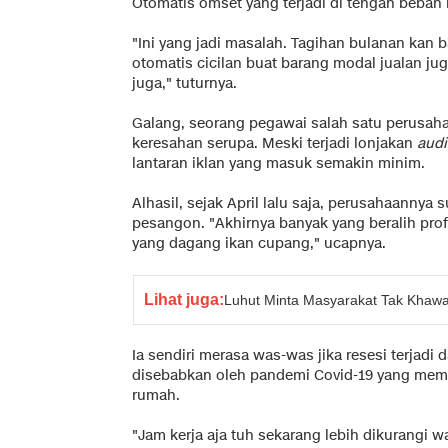
Otomatis omset yang terjadi di tengah beban h
"Ini yang jadi masalah. Tagihan bulanan kan 
otomatis cicilan buat barang modal jualan ju
juga," tuturnya.
Galang, seorang pegawai salah satu perusah
keresahan serupa. Meski terjadi lonjakan
aud
lantaran iklan yang masuk semakin minim.
Alhasil, sejak April lalu saja, perusahaann
pesangon. "Akhirnya banyak yang beralih prof
yang dagang ikan cupang," ucapnya.
Lihat juga:
Luhut Minta Masyarakat Tak Khawa
Ia sendiri merasa was-was jika resesi terjadi 
disebabkan oleh pandemi Covid-19 yang mema
rumah.
"Jam kerja aja tuh sekarang lebih dikurangi wak