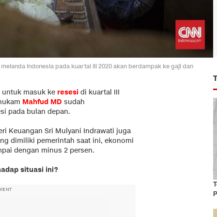
 melanda Indonesia pada kuartal III 2020 akan berdampak ke gaji dan
a untuk masuk ke
resesi
di kuartal III
lhukam
Mahfud MD
sudah
si pada bulan depan.
ri Keuangan Sri Mulyani Indrawati juga
g dimiliki pemerintah saat ini, ekonomi
sampai dengan minus 2 persen.
dap situasi ini?
T
MENT
P