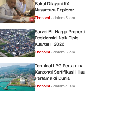
Bakal Dilayani KA
Nusantara Explorer
Ekonomi
•
dalam 5 jam
Survei BI: Harga Properti
Residensial Naik Tipis
Kuartal II 2026
Ekonomi
•
dalam 5 jam
Terminal LPG Pertamina
Kantongi Sertifikasi Hijau
Pertama di Dunia
Ekonomi
•
dalam 4 jam