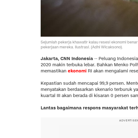
Sejumlah pekerja khawatir kalau resesi ekonomi benar
pekerjaan mereka. Ilustrasi. (Adhi Wicaksono).
Jakarta, CNN Indonesia
--
Peluang Indonesi
2020 makin terbuka lebar. Bahkan Menko Po
memastikan
ekonomi
RI akan mengalami rese
Kepastian sudah mencapai 99,9 persen. Mente
menyatakan berdasarkan skenario terburuk yan
kuartal III akan berada di kisaran 0 persen 
Lantas bagaimana respons masyarakat terha
ADVERTISE