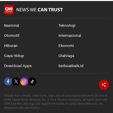
Nasional
Teknologi
Otomotif
Internasional
Hiburan
Ekonomi
Gaya Hidup
Olahraga
Download Apps
berbuatbaik.id
©2026 Trans Media, CNN name, logo and all associated elements (R) and ©
2026 Cable News Network, Inc. A Time Warner Company. All rights reserved.
CNN and the CNN logo are registered marks of Cable News Network, Inc.,
displayed with permission.