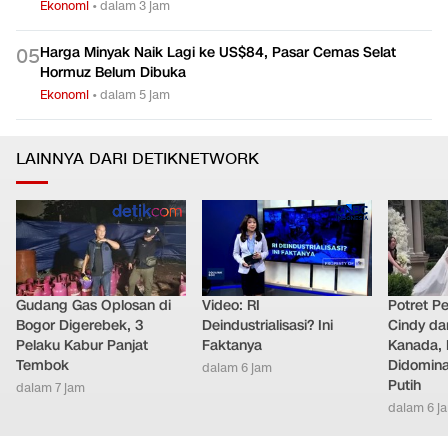
Ekonomi
•
dalam 3 jam
Harga Minyak Naik Lagi ke US$84, Pasar Cemas Selat
0
5
Hormuz Belum Dibuka
Ekonomi
•
dalam 5 jam
LAINNYA DARI DETIKNETWORK
Gudang Gas Oplosan di
Video: RI
Potret Pe
Bogor Digerebek, 3
Deindustrialisasi? Ini
Cindy da
Pelaku Kabur Panjat
Faktanya
Kanada, 
Tembok
Didomina
dalam 6 jam
Putih
dalam 7 jam
dalam 6 j