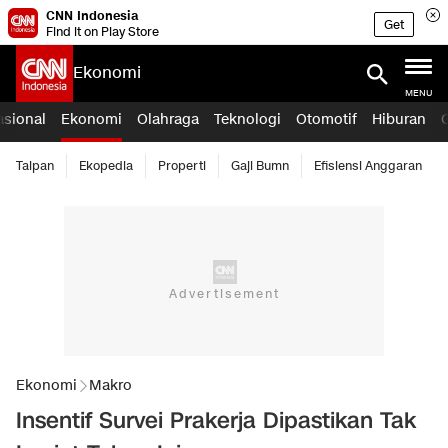
CNN Indonesia
Get
Find it on Play Store
Ekonomi
MENU
asional
Ekonomi
Olahraga
Teknologi
Otomotif
Hiburan
Taipan
Ekopedia
Properti
Gaji Bumn
Efisiensi Anggaran
Ekonomi
Makro
Insentif Survei Prakerja Dipastikan Tak