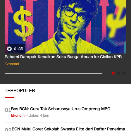
01:35
Pahami Dampak Kenaikan Suku Bunga Acuan ke Cicilan KPR
Ekonomi
TERPOPULER
Bos BGN: Guru Tak Seharusnya Urus Ompreng MBG
0
1
Ekonomi
•
dalam 4 jam
BGN Mulai Coret Sekolah Swasta Elite dari Daftar Penerima
0
2