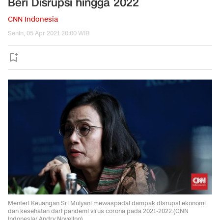
Beri Disrupsi hingga 2022
CNN Indonesia
Senin, 05 Apr 2021 20:00 WIB
Menteri Keuangan Sri Mulyani mewaspadai dampak disrupsi ekonomi
dan kesehatan dari pandemi virus corona pada 2021-2022.(CNN
Indonesia/ Andry Novelino).