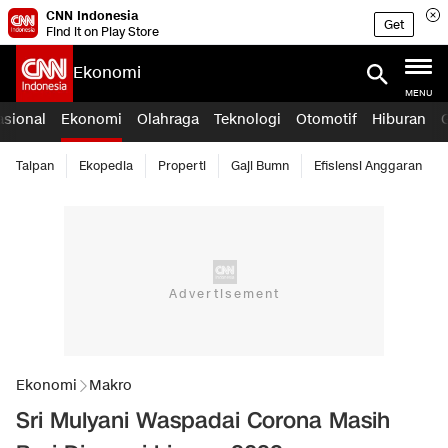
CNN Indonesia
Get
Find it on Play Store
Ekonomi
MENU
asional
Ekonomi
Olahraga
Teknologi
Otomotif
Hiburan
Taipan
Ekopedia
Properti
Gaji Bumn
Efisiensi Anggaran
Ekonomi
Makro
Sri Mulyani Waspadai Corona Masih