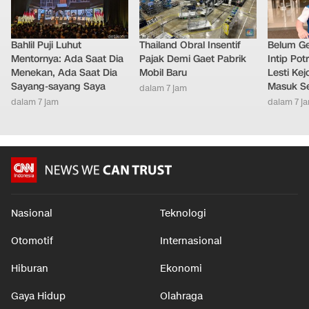
Bahlil Puji Luhut
Thailand Obral Insentif
Belum Ge
Mentornya: Ada Saat Dia
Pajak Demi Gaet Pabrik
Intip Pot
Menekan, Ada Saat Dia
Mobil Baru
Lesti Ke
Sayang-sayang Saya
Masuk S
dalam 7 jam
dalam 7 jam
dalam 7 j
Nasional
Teknologi
Otomotif
Internasional
Hiburan
Ekonomi
Gaya Hidup
Olahraga