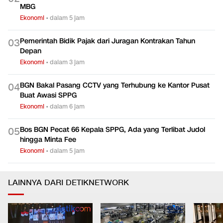
MBG
Ekonomi
•
dalam 5 jam
Pemerintah Bidik Pajak dari Juragan Kontrakan Tahun
0
3
Depan
Ekonomi
•
dalam 3 jam
BGN Bakal Pasang CCTV yang Terhubung ke Kantor Pusat
0
4
Buat Awasi SPPG
Ekonomi
•
dalam 6 jam
Bos BGN Pecat 66 Kepala SPPG, Ada yang Terlibat Judol
0
5
hingga Minta Fee
Ekonomi
•
dalam 5 jam
LAINNYA DARI DETIKNETWORK