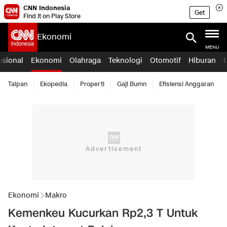
CNN Indonesia
Get
Find it on Play Store
Ekonomi
MENU
asional
Ekonomi
Olahraga
Teknologi
Otomotif
Hiburan
Taipan
Ekopedia
Properti
Gaji Bumn
Efisiensi Anggaran
Ekonomi
Makro
Kemenkeu Kucurkan Rp2,3 T Untuk