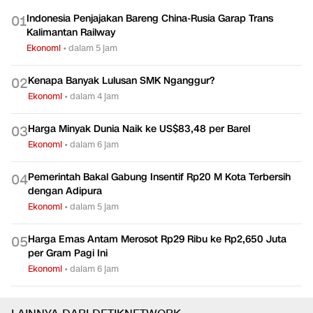
Indonesia Penjajakan Bareng China-Rusia Garap Trans
0
1
Kalimantan Railway
Ekonomi
•
dalam 5 jam
Kenapa Banyak Lulusan SMK Nganggur?
0
2
Ekonomi
•
dalam 4 jam
Harga Minyak Dunia Naik ke US$83,48 per Barel
0
3
Ekonomi
•
dalam 6 jam
Pemerintah Bakal Gabung Insentif Rp20 M Kota Terbersih
0
4
dengan Adipura
Ekonomi
•
dalam 5 jam
Harga Emas Antam Merosot Rp29 Ribu ke Rp2,650 Juta
0
5
per Gram Pagi Ini
Ekonomi
•
dalam 6 jam