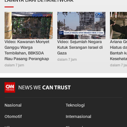
LAINNYA DARI DETIKNETWORK
Video: Kawanan Monyet
Video: Sejumlah Negara
Ariana G
Ganggu Warga
Kutuk Serangan Israel di
Hiatus da
Tembilahan, BBKSDA
Gaza
Bantah k
Riau Pasang Perangkap
Kesehat
dalam 7 jam
dalam 7 jam
dalam 7 j
Nasional
Teknologi
Otomotif
Internasional