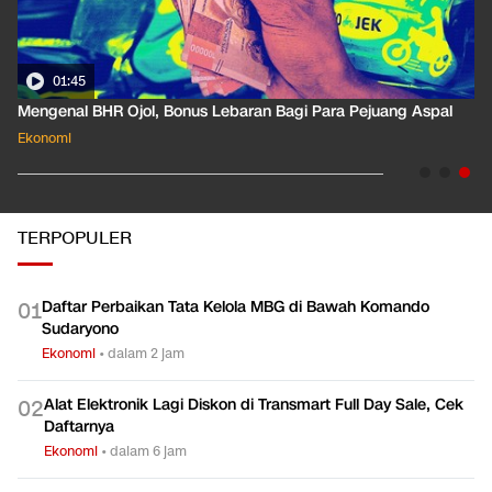
01:35
Pahami Dampak Kenaikan Suku Bunga Acuan ke Cicilan KPR
Ekonomi
TERPOPULER
Daftar Perbaikan Tata Kelola MBG di Bawah Komando
0
1
Sudaryono
Ekonomi
•
dalam 2 jam
Alat Elektronik Lagi Diskon di Transmart Full Day Sale, Cek
0
2
Daftarnya
Ekonomi
•
dalam 6 jam