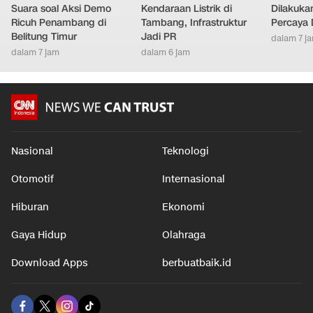
Suara soal Aksi Demo
Kendaraan Listrik di
Dilakuka
Ricuh Penambang di
Tambang, Infrastruktur
Percaya D
Belitung Timur
Jadi PR
dalam 7 j
dalam 7 jam
dalam 6 jam
Nasional
Teknologi
Otomotif
Internasional
Hiburan
Ekonomi
Gaya Hidup
Olahraga
Download Apps
berbuatbaik.id