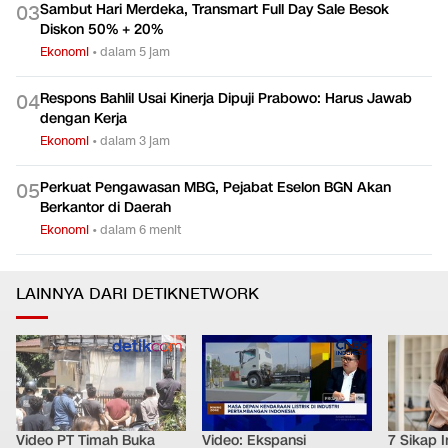
Sambut Hari Merdeka, Transmart Full Day Sale Besok
0
3
Diskon 50% + 20%
Ekonomi
•
dalam 5 jam
Respons Bahlil Usai Kinerja Dipuji Prabowo: Harus Jawab
0
4
dengan Kerja
Ekonomi
•
dalam 3 jam
Perkuat Pengawasan MBG, Pejabat Eselon BGN Akan
0
5
Berkantor di Daerah
Ekonomi
•
dalam 6 menit
LAINNYA DARI DETIKNETWORK
Video PT Timah Buka
Video: Ekspansi
7 Sikap I