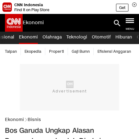
CNN Indonesia
Get
Find it on Play Store
Ekonomi
MENU
asional
Ekonomi
Olahraga
Teknologi
Otomotif
Hiburan
Taipan
Ekopedia
Properti
Gaji Bumn
Efisiensi Anggaran
Ekonomi
Bisnis
Bos Garuda Ungkap Alasan