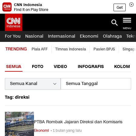
CNN Indonesia
Get
Find it on Play Store
MENU
For You
Nasional
Internasional
Ekonomi
Olahraga
Tekn
TRENDING
Piala AFF
Timnas Indonesia
Pasien BPJS
Singap
SEMUA
FOTO
VIDEO
INFOGRAFIS
KOLOM
Tag: direksi
PTBA Rombak Jajaran Direksi dan Komisaris
Ekonomi
• 1 bulan yang lalu