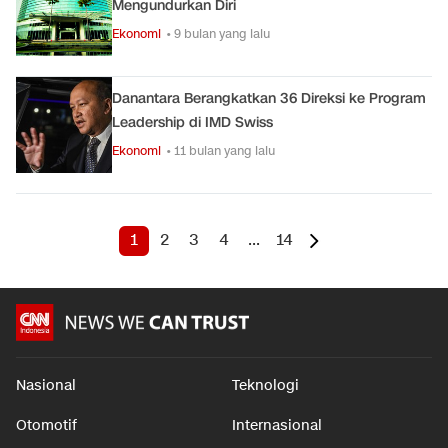
Mengundurkan Diri
Ekonomi
• 9 bulan yang lalu
Danantara Berangkatkan 36 Direksi ke Program
Leadership di IMD Swiss
Ekonomi
• 11 bulan yang lalu
1
2
3
4
...
14
Nasional
Teknologi
Otomotif
Internasional