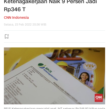
Ketenagakerjaan Naik 9 Persen Jadi
Rp346 T
CNN Indonesia
Selasa, 15 Feb 2022 20:36 WIB
BPJS Ketenagakerjaan mencatat aset JHT sebesar Rp346,92 triliun pada