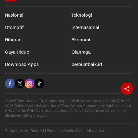
Nasional
Teknologi
Otomotif
Internasional
Hiburan
Ekonomi
Gaya Hidup
Olahraga
Download Apps
berbuatbaik.id
©2026 Trans Media, CNN name, logo and all associated elements (R) and ©
2026 Cable News Network, Inc. A Time Warner Company. All rights reserved.
CNN and the CNN logo are registered marks of Cable News Network, Inc.,
displayed with permission.
Tentang Kami
|
Redaksi
|
Pedoman Media Siber
|
Disclaimer