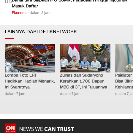
Danantara Siapkan IPO BUMN, Pegadaian hingga Injourney
0
5
Masuk Daftar
Ekonomi
•
dalam 3 jam
LAINNYA DARI DETIKNETWORK
Lomba Foto LRT
Zulhas dan Sudaryono
Psikiate
Hadirkan Hadiah Menarik,
Kerahkan 1.700 Dapur
Bisa Bik
Ini Syaratnya
MBG di 3T, Ini Tujuannya
Kehilang
dalam 7 jam
dalam 7 jam
dalam 7 j