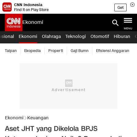
CNN Indonesia
Get
Find it on Play Store
Ekonomi
MENU
asional
Ekonomi
Olahraga
Teknologi
Otomotif
Hiburan
Taipan
Ekopedia
Properti
Gaji Bumn
Efisiensi Anggaran
Ekonomi
Keuangan
Aset JHT yang Dikelola BPJS