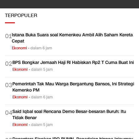
TERPOPULER
Istana Buka Suara soal Kemenkeu Ambil Alih Saham Kereta
0
1
Cepat
Ekonomi
•
dalam 6 jam
BPS Bongkar Jemaah Haji RI Habiskan Rp2 T Cuma Buat Ini
0
2
Ekonomi
•
dalam 5 jam
Pemerintah Tak Mau Warga Bergantung Bansos, Ini Strategi
0
3
Kemenko PM
Ekonomi
•
dalam 6 jam
Said Iqbal soal Rencana Demo Besar-besaran Buruh: Itu
0
4
Tidak Benar
Ekonomi
•
dalam 5 jam