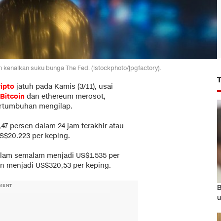
 kenaikan suku bunga The Fed. (istockphoto/jpgfactory).
ripto
jatuh pada Kamis (3/11), usai
Bitcoin
dan ethereum merosot,
ertumbuhan mengilap.
1,47 persen dalam 24 jam terakhir atau
S$20.223 per keping.
alam semalam menjadi US$1.535 per
sen menjadi US$320,53 per keping.
MENT
B
u