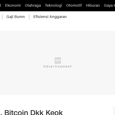
l
Ekonomi
Olahraga
Teknologi
Otomotif
Hiburan
Gaya 
Gaji Bumn
Efisiensi Anggaran
, Bitcoin Dkk Keok