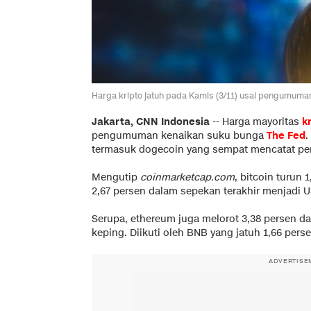
Harga kripto jatuh pada Kamis (3/11) usai pengumuman
Jakarta, CNN Indonesia
--
Harga mayoritas
k
pengumuman kenaikan suku bunga
The Fed
.
termasuk dogecoin yang sempat mencatat p
Mengutip
coinmarketcap.com
, bitcoin turun 
2,67 persen dalam sepekan terakhir menjadi U
Serupa, ethereum juga melorot 3,38 persen d
keping. Diikuti oleh BNB yang jatuh 1,66 per
ADVERTISE