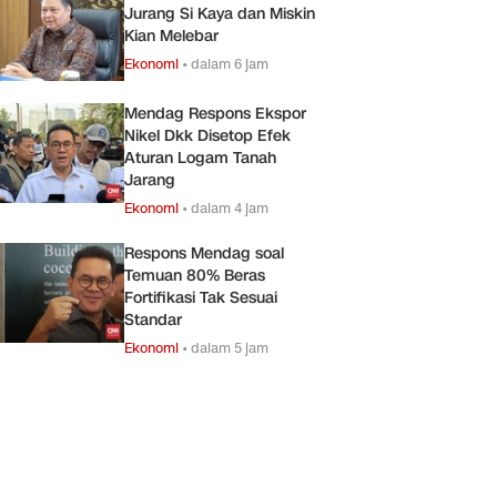
Jurang Si Kaya dan Miskin
Kian Melebar
Ekonomi
•
dalam 6 jam
Mendag Respons Ekspor
Nikel Dkk Disetop Efek
Aturan Logam Tanah
Jarang
Ekonomi
•
dalam 4 jam
Respons Mendag soal
Temuan 80% Beras
Fortifikasi Tak Sesuai
Standar
Ekonomi
•
dalam 5 jam