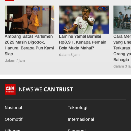
LAINNYA DARI DETIKNETWORK
Ambang Batas Parlemen
Lamine Yamal Bernilai
Cara Men
2029 Masih Digodok,
Rp8,9 T, Kenapa Pemain
yang Ene
Hanura: Berapa Pun Kami
Bola Muda Mahal?
Terkuras
Siap
Orang ya
dalam 3 jam
Bahagia
dalam 7 jam
dalam 3 j
Nasional
Teknologi