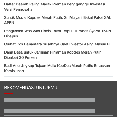
Daftar Daerah Paling Marak Preman Pengganggu Investasi
Versi Pengusaha
Suntik Modal Kopdes Merah Putih, Sri Mulyani Bakal Pakai SAL
APBN
Pengusaha Was-was Bisnis Lokal Terpukul Imbas Syarat TKDN
Dihapus
Curhat Bos Danantara Susahnya Gaet Investor Asing Masuk RI
Dana Desa untuk Jaminan Pinjaman Kopdes Merah Putih
Dibatasi 30 Persen
Budi Arie Ungkap Tujuan Mulia KopDes Merah Putih: Entaskan
Kemiskinan
REKOMENDASI UNTUKMU
Video Mesum 'Yang Wis Yang' Banyuwangi, Pemeran Pria Jadi
Tersangka
Hashim Djojohadikusumo Kukuhkan 20 Ormas Baru Kawal