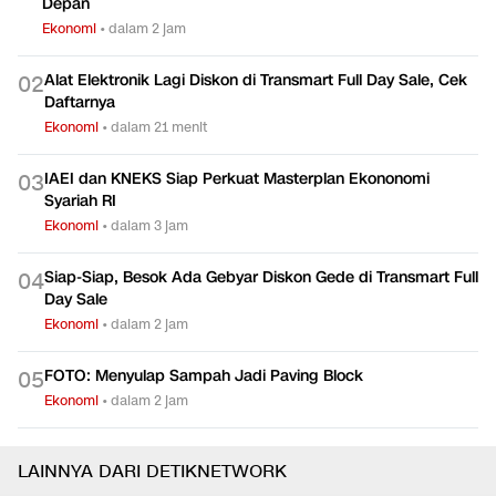
4 Titik di Tol Jakarta-Cikampek Diperbaiki hingga Pekan
0
1
Depan
Ekonomi
•
dalam 2 jam
Alat Elektronik Lagi Diskon di Transmart Full Day Sale, Cek
0
2
Daftarnya
Ekonomi
•
dalam 21 menit
IAEI dan KNEKS Siap Perkuat Masterplan Ekononomi
0
3
Syariah RI
Ekonomi
•
dalam 3 jam
Siap-Siap, Besok Ada Gebyar Diskon Gede di Transmart Full
0
4
Day Sale
Ekonomi
•
dalam 2 jam
FOTO: Menyulap Sampah Jadi Paving Block
0
5
Ekonomi
•
dalam 2 jam