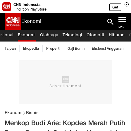
CNN Indonesia
Get
Find it on Play Store
Ekonomi
MENU
asional
Ekonomi
Olahraga
Teknologi
Otomotif
Hiburan
Taipan
Ekopedia
Properti
Gaji Bumn
Efisiensi Anggaran
Ekonomi
Bisnis
Menkop Budi Arie: Kopdes Merah Putih