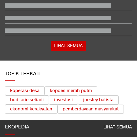
Program Pemerintah
Rizky Ridho Blunder Lagi, Timnas Indonesia Tersingkir di Piala
AFF
Tanda-tanda Trump Mulai Kelimpungan Hadapi Iran
Kemenkes Ungkap Almarhum Yurizal Pasien BPJS Tunggu 8
Jam di IGD RSCM
Ayah Messi Meninggal Dunia di Usia 68 Tahun
LIHAT SEMUA
TOPIK TERKAIT
koperasi desa
kopdes merah putih
budi arie setiadi
investasi
joesley batista
ekonomi kerakyatan
pemberdayaan masyarakat