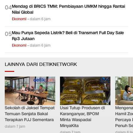
Mendag di BRICS TMM: Pembiayaan UMKM hingga Rantai
0
4
Nilai Global
Ekonomi
•
dalam 6 jam
Mau Punya Sepeda Listrik? Beli di Transmart Full Day Sale
0
5
Rp3 Jutaan
Ekonomi
•
dalam 6 jam
LAINNYA DARI DETIKNETWORK
Sekolah di Jaksel Tempat
Usai Tutup Produsen di
Mengenal
Temuan Senjata Bakal
Karanganyar, BPOM
Hamil Zo
Terapkan PJJ Sementara
Minta Waspadai
Percaya 
MinyaKita
Penuh S
dalam 7 jam
dalam 7 jam
dalam 6 j