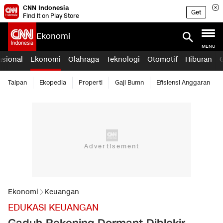
CNN Indonesia
Get
Find it on Play Store
Ekonomi
MENU
asional
Ekonomi
Olahraga
Teknologi
Otomotif
Hiburan
Taipan
Ekopedia
Properti
Gaji Bumn
Efisiensi Anggaran
Ekonomi
Keuangan
EDUKASI KEUANGAN