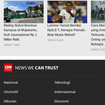
Maling Bobol Brankas
Lamine Yamal Bernilai
Cara Men
Kampus di Mojokerto,
Rp8,9 T, Kenapa Pemain
yang Ene
Duit Operasional Rp 1
Bola Muda Mahal?
Terkuras
Miliar Raib
Orang ya
dalam 3 jam
Bahagia
dalam 7 jam
dalam 3 j
Nasional
Teknologi
Otomotif
Internasional
Hiburan
Ekonomi