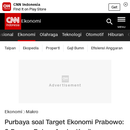
CNN Indonesia
Get
Find it on Play Store
Ekonomi
MENU
asional
Ekonomi
Olahraga
Teknologi
Otomotif
Hiburan
Taipan
Ekopedia
Properti
Gaji Bumn
Efisiensi Anggaran
Ekonomi
Makro
Purbaya soal Target Ekonomi Prabowo: