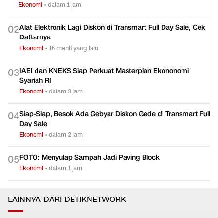
Ekonomi
•
dalam 1 jam
Alat Elektronik Lagi Diskon di Transmart Full Day Sale, Cek
0
2
Daftarnya
Ekonomi
•
16 menit yang lalu
IAEI dan KNEKS Siap Perkuat Masterplan Ekononomi
0
3
Syariah RI
Ekonomi
•
dalam 3 jam
Siap-Siap, Besok Ada Gebyar Diskon Gede di Transmart Full
0
4
Day Sale
Ekonomi
•
dalam 2 jam
FOTO: Menyulap Sampah Jadi Paving Block
0
5
Ekonomi
•
dalam 1 jam
LAINNYA DARI DETIKNETWORK