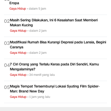
Eropa
Gaya Hidup
•
dalam 5 jam
Masih Sering Dilakukan, Ini 6 Kesalahan Saat Memberi
0
2
Makan Kucing
Gaya Hidup
•
dalam 2 jam
Modifikasi Rumah Bisa Kurangi Depresi pada Lansia, Begini
0
3
Caranya
Gaya Hidup
•
dalam 2 jam
7 Ciri Orang yang Terlalu Keras pada Diri Sendiri, Kamu
0
4
Mengalaminya?
Gaya Hidup
•
34 menit yang lalu
Magis Tempat Tersembunyi Lokasi Syuting Film Spider-
0
5
Man: Brand New Day
Gaya Hidup
•
1 jam yang lalu