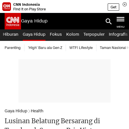
CNN Indonesia
Get
Find it on Play Store
Gaya Hidup
MENU
Hiburan
Gaya Hidup
Fokus
Kolom
Terpopuler
Infografis
Parenting
'High' Baru ala Gen Z
WTF! Lifestyle
Taman Nasional
Gaya Hidup
Health
Lusinan Belatung Bersarang di