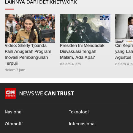
LAINNYA DARI DETIKNETWORK
Video: Sherly Tjoanda
Presiden Ini Mendadak
Ciri Kep
Raih Anugerah Program
Dievakuasi Tengah
yang Lahi
Inovasi Pembangunan
Malam, Ada Apa?
Agustus
Terpuji
dalam 4 jam
dalam 4 j
dalam 7 jam
Nasional
Teknologi
Otomotif
Internasional