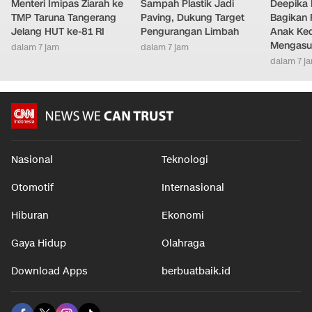
Menteri Imipas Ziarah ke
Sampah Plastik Jadi
Deepika
TMP Taruna Tangerang
Paving, Dukung Target
Bagikan 
Jelang HUT ke-81 RI
Pengurangan Limbah
Anak Ke
Mengasu
dalam 7 jam
dalam 7 jam
dalam 7 j
Nasional
Teknologi
Otomotif
Internasional
Hiburan
Ekonomi
Gaya Hidup
Olahraga
Download Apps
berbuatbaik.id