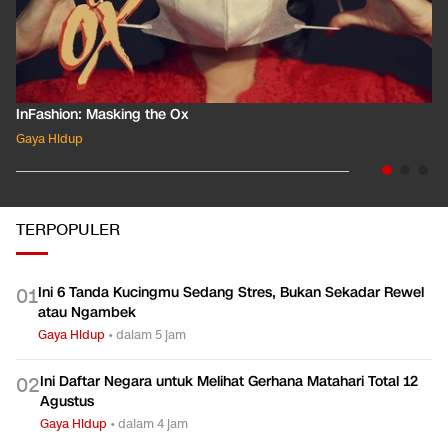
InFashion: Masking the Ox
Gaya Hidup
TERPOPULER
Ini 6 Tanda Kucingmu Sedang Stres, Bukan Sekadar Rewel
0
1
atau Ngambek
Gaya Hidup
•
dalam 5 jam
Ini Daftar Negara untuk Melihat Gerhana Matahari Total 12
0
2
Agustus
Gaya Hidup
•
dalam 4 jam