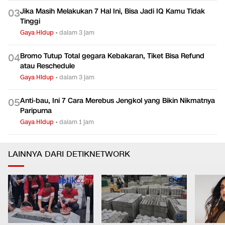
Jika Masih Melakukan 7 Hal Ini, Bisa Jadi IQ Kamu Tidak
0
3
Tinggi
Gaya Hidup
•
dalam 3 jam
Bromo Tutup Total gegara Kebakaran, Tiket Bisa Refund
0
4
atau Reschedule
Gaya Hidup
•
dalam 3 jam
Anti-bau, Ini 7 Cara Merebus Jengkol yang Bikin Nikmatnya
0
5
Paripurna
Gaya Hidup
•
dalam 1 jam
LAINNYA DARI DETIKNETWORK