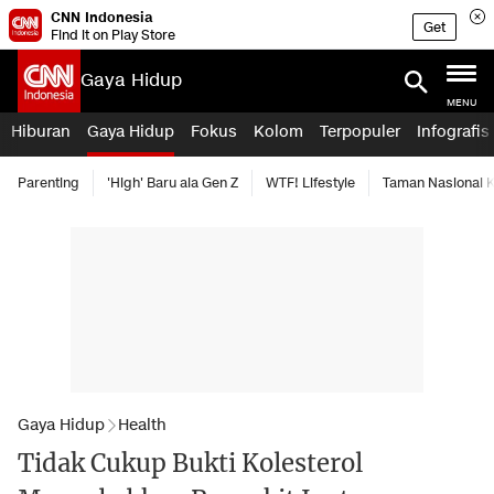
CNN Indonesia
Get
Find it on Play Store
Gaya Hidup
MENU
Hiburan
Gaya Hidup
Fokus
Kolom
Terpopuler
Infografis
Parenting
'High' Baru ala Gen Z
WTF! Lifestyle
Taman Nasional
Gaya Hidup
Health
Tidak Cukup Bukti Kolesterol