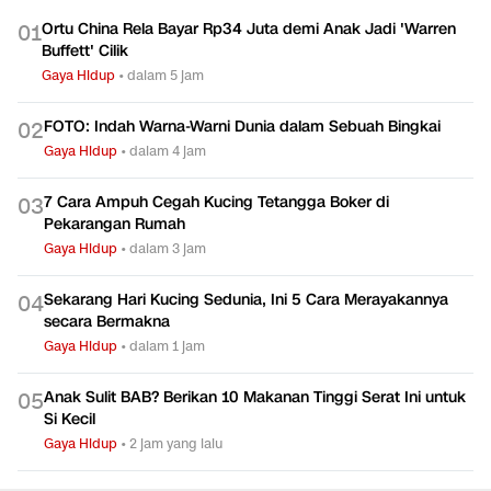
Ortu China Rela Bayar Rp34 Juta demi Anak Jadi 'Warren
0
1
Buffett' Cilik
Gaya Hidup
•
dalam 5 jam
FOTO: Indah Warna-Warni Dunia dalam Sebuah Bingkai
0
2
Gaya Hidup
•
dalam 4 jam
7 Cara Ampuh Cegah Kucing Tetangga Boker di
0
3
Pekarangan Rumah
Gaya Hidup
•
dalam 3 jam
Sekarang Hari Kucing Sedunia, Ini 5 Cara Merayakannya
0
4
secara Bermakna
Gaya Hidup
•
dalam 1 jam
Anak Sulit BAB? Berikan 10 Makanan Tinggi Serat Ini untuk
0
5
Si Kecil
Gaya Hidup
•
2 jam yang lalu