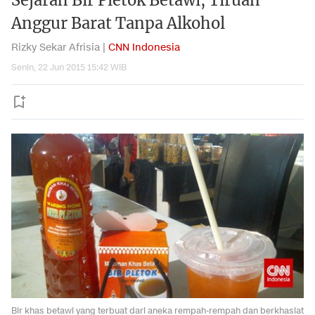
Sejarah Bir Pletok Betawi, Tiruan
Anggur Barat Tanpa Alkohol
Rizky Sekar Afrisia |
CNN Indonesia
Senin, 22 Jun 2015 15:42 WIB
Bir khas betawi yang terbuat dari aneka rempah-rempah dan berkhasiat