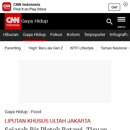
CNN Indonesia
Get
Find it on Play Store
Gaya Hidup
MENU
Hiburan
Gaya Hidup
Fokus
Kolom
Terpopuler
Infografis
Parenting
'High' Baru ala Gen Z
WTF! Lifestyle
Taman Nasional
Gaya Hidup
Food
LIPUTAN KHUSUS ULTAH JAKARTA