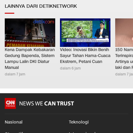
LAINNYA DARI DETIKNETWORK
Kena Dampak Kebakaran
Video: Inovasi Bikin Benih
150 Nam
Gedung Bapenda, Sistem
Sayur Tahan Hama-Cuaca
Terinspir
Lampu Lalin DKI Diatur
Ekstrem, Petani Cuan
Artinya 
Manual
laki dan
dalam 6 jam
dalam 7 jam
dalam 7 j
Nasional
Teknologi