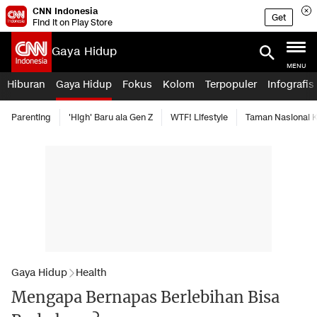
CNN Indonesia
Get
Find it on Play Store
Gaya Hidup
MENU
Hiburan
Gaya Hidup
Fokus
Kolom
Terpopuler
Infografis
Parenting
'High' Baru ala Gen Z
WTF! Lifestyle
Taman Nasional
Gaya Hidup
Health
Mengapa Bernapas Berlebihan Bisa