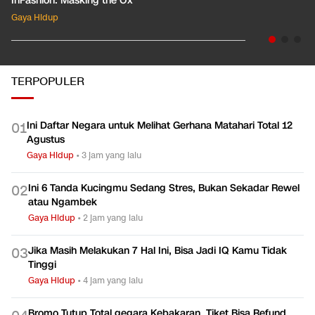
InFashion: Masking the Ox
Gaya Hidup
TERPOPULER
Ini Daftar Negara untuk Melihat Gerhana Matahari Total 12
0
1
Agustus
Gaya Hidup
•
3 jam yang lalu
Ini 6 Tanda Kucingmu Sedang Stres, Bukan Sekadar Rewel
0
2
atau Ngambek
Gaya Hidup
•
2 jam yang lalu
Jika Masih Melakukan 7 Hal Ini, Bisa Jadi IQ Kamu Tidak
0
3
Tinggi
Gaya Hidup
•
4 jam yang lalu
Bromo Tutup Total gegara Kebakaran, Tiket Bisa Refund