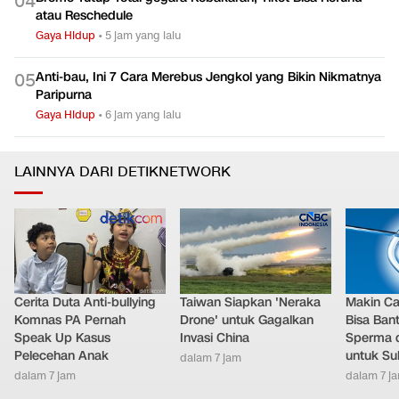
0
4
atau Reschedule
Gaya Hidup
•
5 jam yang lalu
Anti-bau, Ini 7 Cara Merebus Jengkol yang Bikin Nikmatnya
0
5
Paripurna
Gaya Hidup
•
6 jam yang lalu
LAINNYA DARI DETIKNETWORK
Cerita Duta Anti-bullying
Taiwan Siapkan 'Neraka
Makin Ca
Komnas PA Pernah
Drone' untuk Gagalkan
Bisa Ban
Speak Up Kasus
Invasi China
Sperma 
Pelecehan Anak
untuk Su
dalam 7 jam
dalam 7 jam
dalam 7 j