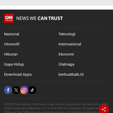
Nasional
Teknologi
Otomotif
Internasional
Hiburan
Ekonomi
Gaya Hidup
Olahraga
Download Apps
berbuatbaik.id
©2026 Trans Media, CNN name, logo and all associated elements (R) and ©
2026 Cable News Network, Inc. A Time Warner Company. All rights reserved.
CNN and the CNN logo are registered marks of Cable News Network, Inc.,