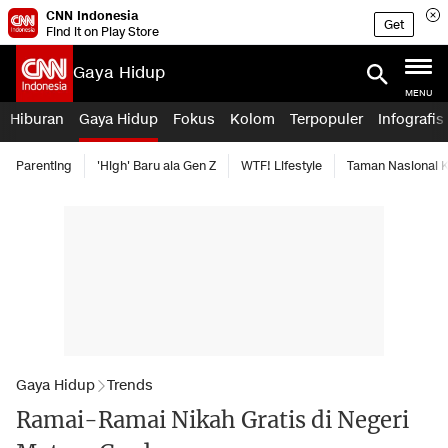
CNN Indonesia
Get
Find it on Play Store
Gaya Hidup
MENU
Hiburan
Gaya Hidup
Fokus
Kolom
Terpopuler
Infografis
Parenting
'High' Baru ala Gen Z
WTF! Lifestyle
Taman Nasional
Gaya Hidup
Trends
Ramai-Ramai Nikah Gratis di Negeri