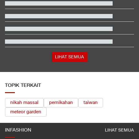
Kemenkes Ungkap Alasan Yurizal Harus Tunggu 8 Jam di IGD
RSCM
Hasil SEA V Cup Women's: Mental Bagus, Indonesia Taklukkan
Vietnam
Kata Mabes TNI soal Sertifikat Pramuka Bisa Daftar TNI-Polri
Tanpa Tes
Fakta Menarik Penampilan Agnez Mo dan Anggun C. Sasmi di
Reacher 4
Berompi Tahanan dan Tangan Diborgol, Febrie Diperiksa di
Kejagung
LIHAT SEMUA
TOPIK TERKAIT
nikah massal
pernikahan
taiwan
meteor garden