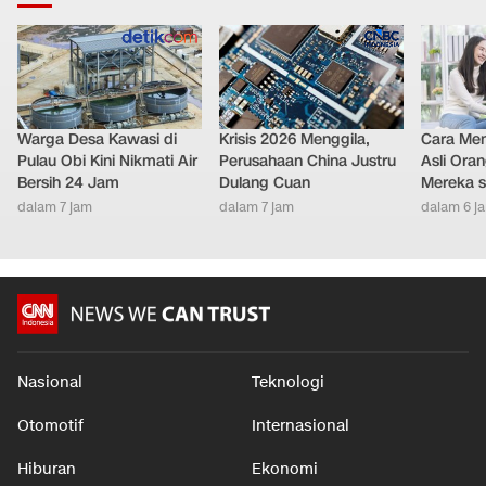
LAINNYA DARI DETIKNETWORK
Warga Desa Kawasi di
Krisis 2026 Menggila,
Cara Men
Pulau Obi Kini Nikmati Air
Perusahaan China Justru
Asli Ora
Bersih 24 Jam
Dulang Cuan
Mereka s
dalam 7 jam
dalam 7 jam
dalam 6 j
Nasional
Teknologi