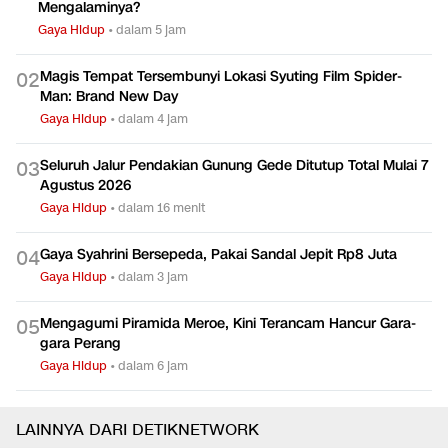
7 Ciri Orang yang Terlalu Keras pada Diri Sendiri, Kamu
0
1
Mengalaminya?
Gaya Hidup
•
dalam 5 jam
Magis Tempat Tersembunyi Lokasi Syuting Film Spider-
0
2
Man: Brand New Day
Gaya Hidup
•
dalam 4 jam
Seluruh Jalur Pendakian Gunung Gede Ditutup Total Mulai 7
0
3
Agustus 2026
Gaya Hidup
•
dalam 16 menit
Gaya Syahrini Bersepeda, Pakai Sandal Jepit Rp8 Juta
0
4
Gaya Hidup
•
dalam 3 jam
Mengagumi Piramida Meroe, Kini Terancam Hancur Gara-
0
5
gara Perang
Gaya Hidup
•
dalam 6 jam