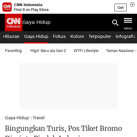
CNN Indonesia
Get
Find it on Play Store
Gaya Hidup
MENU
Hiburan
Gaya Hidup
Fokus
Kolom
Terpopuler
Infografis
Parenting
'High' Baru ala Gen Z
WTF! Lifestyle
Taman Nasional
Gaya Hidup
Travel
Bingungkan Turis, Pos Tiket Bromo