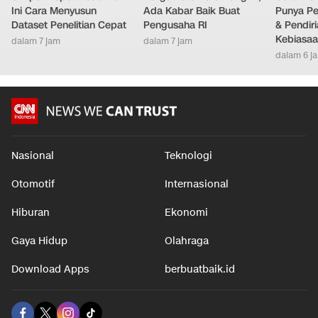
Skripsi Mepet Deadline?
Harga Batu Bara Bangkit,
Cara Men
Ini Cara Menyusun
Ada Kabar Baik Buat
Punya Per
Dataset Penelitian Cepat
Pengusaha RI
& Pendir
Kebiasa
dalam 7 jam
dalam 7 jam
dalam 6 j
Nasional
Teknologi
Otomotif
Internasional
Hiburan
Ekonomi
Gaya Hidup
Olahraga