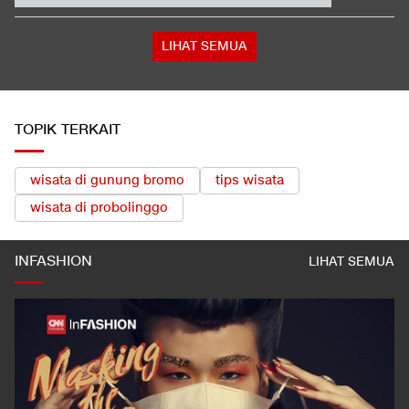
Omong Kosong
Satu Pemain Thailand Tewas Disambar Petir, 8 Orang Luka-
luka
Kabar Bahagia Bulutangkis Indonesia, Leo-Indah Sah Menikah
di Mekkah
LIHAT SEMUA
TOPIK TERKAIT
wisata di gunung bromo
tips wisata
wisata di probolinggo
INFASHION
LIHAT SEMUA