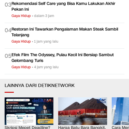
Apa Itu Demam Kelinci? Kenali Gejala dan Bahayanya
0
2
Gaya Hidup
•
dalam 6 jam
Rekomendasi Self Care yang Bisa Kamu Lakukan Akhir
0
3
Pekan Ini
Gaya Hidup
•
dalam 3 jam
Restoran Ini Tawarkan Pengalaman Makan Steak Sambil
0
4
Telanjang
Gaya Hidup
•
1 jam yang lalu
Efek Film The Odyssey, Pulau Kecil Ini Bersiap Sambut
0
5
Gelombang Turis
Gaya Hidup
•
4 jam yang lalu
LAINNYA DARI DETIKNETWORK