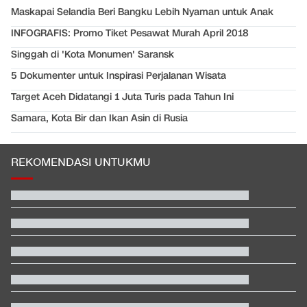
Maskapai Selandia Beri Bangku Lebih Nyaman untuk Anak
INFOGRAFIS: Promo Tiket Pesawat Murah April 2018
Singgah di 'Kota Monumen' Saransk
5 Dokumenter untuk Inspirasi Perjalanan Wisata
Target Aceh Didatangi 1 Juta Turis pada Tahun Ini
Samara, Kota Bir dan Ikan Asin di Rusia
REKOMENDASI UNTUKMU
Persebaya Juara Piala Presiden 2026 usai Tekuk Persib via Adu
Penalti
Video Mesum 'Yang Wis Yang' Banyuwangi, Pemeran Pria Jadi
Tersangka
Jadwal Siaran Langsung Singapura vs Indonesia di Piala AFF
2026
Trump Serang Kandidat Senat Muslim Michigan: Dia Penuh