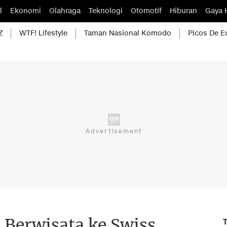
l
Ekonomi
Olahraga
Teknologi
Otomotif
Hiburan
Gaya 
Z
WTF! Lifestyle
Taman Nasional Komodo
Picos De E
 Berwisata ke Swiss