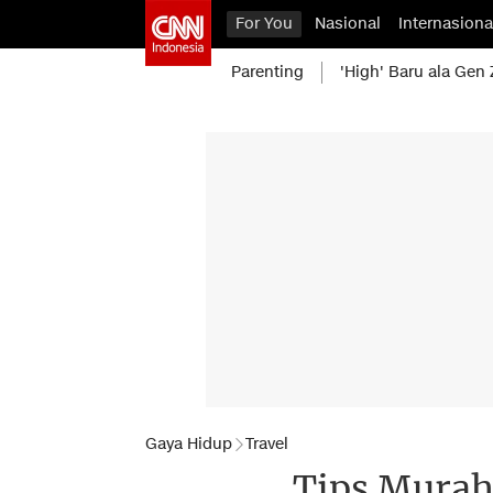
For You
Nasional
Internasiona
Parenting
'High' Baru ala Gen 
Gaya Hidup
Travel
Tips Murah