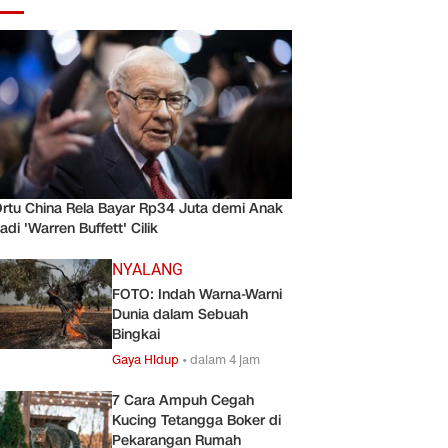
rtu China Rela Bayar Rp34 Juta demi Anak
adi 'Warren Buffett' Cilik
NYALANG
FOTO: Indah Warna-Warni
Dunia dalam Sebuah
Bingkai
Gaya Hidup
•
dalam 4 jam
7 Cara Ampuh Cegah
Kucing Tetangga Boker di
Pekarangan Rumah