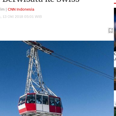
im |
CNN Indonesia
, 13 Okt 2018 05:01 WIB
O
J