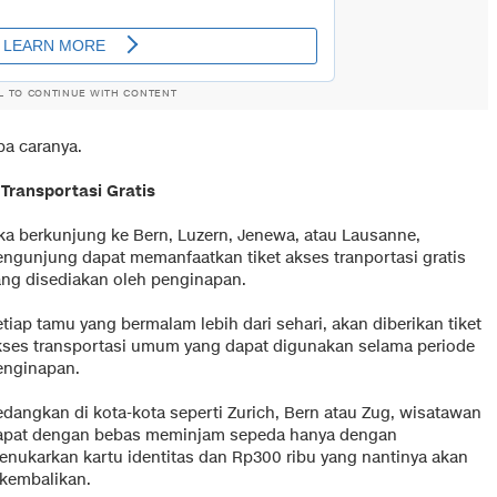
L TO CONTINUE WITH CONTENT
pa caranya.
 Transportasi Gratis
ika berkunjung ke Bern, Luzern, Jenewa, atau Lausanne,
engunjung dapat memanfaatkan tiket akses tranportasi gratis
ang disediakan oleh penginapan.
tiap tamu yang bermalam lebih dari sehari, akan diberikan tiket
kses transportasi umum yang dapat digunakan selama periode
enginapan.
edangkan di kota-kota seperti Zurich, Bern atau Zug, wisatawan
apat dengan bebas meminjam sepeda hanya dengan
enukarkan kartu identitas dan Rp300 ribu yang nantinya akan
ikembalikan.