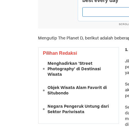
SCROL
Mengutip
The Planet D
, berikut adalah bebera
1.
Pilihan Redaksi
J
Menghadirkan 'Street
p
Photography' di Destinasi
y
Wisata
Se
Objek Wisata Alam Favorit di
a
Situbondo
p
Negara Pengeruk Untung dari
S
Sektor Pariwisata
d
m
d