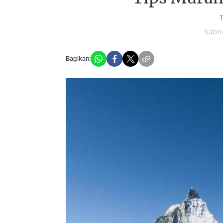
T
Sabtu
Bagikan: