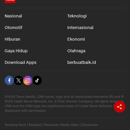
Nasional
Teknologi
Otomotif
Internasional
Hiburan
Ekonomi
Gaya Hidup
Olahraga
Download Apps
berbuatbaik.id
©2026 Trans Media, CNN name, logo and all associated elements (R) and ©
2026 Cable News Network, Inc. A Time Warner Company. All rights reserved.
CNN and the CNN logo are registered marks of Cable News Network, Inc.,
displayed with permission.
Tentang Kami
|
Redaksi
|
Pedoman Media Siber
|
Disclaimer