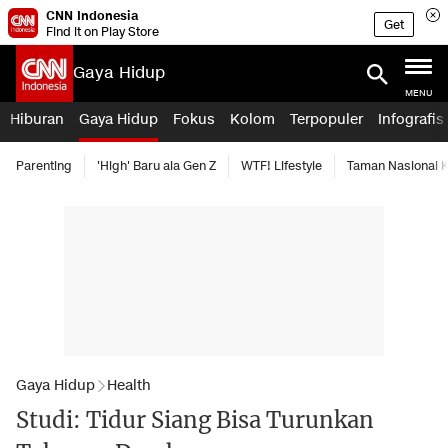
CNN Indonesia
Get
Find it on Play Store
Gaya Hidup
MENU
Hiburan
Gaya Hidup
Fokus
Kolom
Terpopuler
Infografis
Parenting
'High' Baru ala Gen Z
WTF! Lifestyle
Taman Nasional
Gaya Hidup
Health
Studi: Tidur Siang Bisa Turunkan