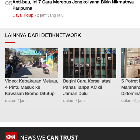
Anti-bau, Ini 7 Cara Merebus Jengkol yang Bikin Nikmatnya
0
5
Paripurna
Gaya Hidup
•
2 jam yang lalu
LAINNYA DARI DETIKNETWORK
Video: Kebakaran Meluas,
Begini Cara Korsel atasi
5 Potret
4 Pintu Masuk ke
Panas Tanpa AC di
Marshand
Kawasan Bromo Ditutup
Jaman Dulu
Didomina
dalam 7 jam
dalam 7 jam
dalam 6 j