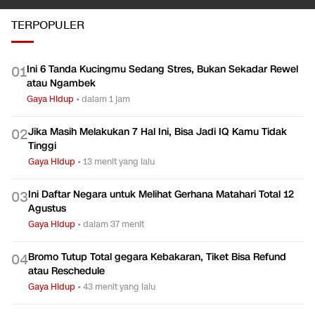
TERPOPULER
Ini 6 Tanda Kucingmu Sedang Stres, Bukan Sekadar Rewel
0
1
atau Ngambek
Gaya Hidup
•
dalam 1 jam
Jika Masih Melakukan 7 Hal Ini, Bisa Jadi IQ Kamu Tidak
0
2
Tinggi
Gaya Hidup
•
13 menit yang lalu
Ini Daftar Negara untuk Melihat Gerhana Matahari Total 12
0
3
Agustus
Gaya Hidup
•
dalam 37 menit
Bromo Tutup Total gegara Kebakaran, Tiket Bisa Refund
0
4
atau Reschedule
Gaya Hidup
•
43 menit yang lalu