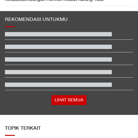
REKOMENDASI UNTUKMU
EDUSPORTS: Beda Piala AFF dengan FIFA ASEAN Cup
Jadwal Siaran Langsung Veda Ega di Moto3 Inggris 2026
Beda Nasib Kashmir yang Dikelola India vs Pakistan Jadi
Sorotan
Jadwal Siaran Langsung MotoGP Inggris 2026 di Trans7
Pemerintah Bidik Pajak dari Juragan Kontrakan Tahun Depan
Hashim Djojohadikusumo Kukuhkan 20 Ormas Baru Kawal
Program Pemerintah
LIHAT SEMUA
TOPIK TERKAIT