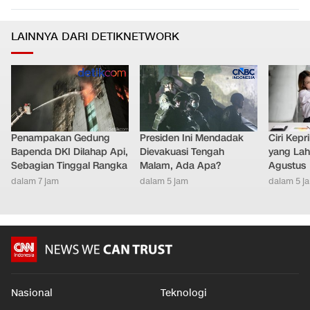
LAINNYA DARI DETIKNETWORK
Penampakan Gedung
Presiden Ini Mendadak
Ciri Kep
Bapenda DKI Dilahap Api,
Dievakuasi Tengah
yang Lahi
Sebagian Tinggal Rangka
Malam, Ada Apa?
Agustus
dalam 7 jam
dalam 5 jam
dalam 5 j
Nasional
Teknologi