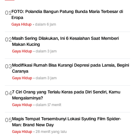
FOTO: Polandia Bangun Patung Bunda Maria Terbesar di
0
1
Eropa
Gaya Hidup
•
dalam 6 jam
Masih Sering Dilakukan, Ini 6 Kesalahan Saat Memberi
0
2
Makan Kucing
Gaya Hidup
•
dalam 3 jam
Modifikasi Rumah Bisa Kurangi Depresi pada Lansia, Begini
0
3
Caranya
Gaya Hidup
•
dalam 3 jam
7 Ciri Orang yang Terlalu Keras pada Diri Sendiri, Kamu
0
4
Mengalaminya?
Gaya Hidup
•
dalam 17 menit
Magis Tempat Tersembunyi Lokasi Syuting Film Spider-
0
5
Man: Brand New Day
Gaya Hidup
•
28 menit yang lalu