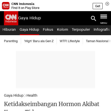
CNN Indonesia
Get
Find it on Play Store
Gaya Hidup
MENU
Hiburan
Gaya Hidup
Fokus
Kolom
Terpopuler
Infografis
Parenting
'High' Baru ala Gen Z
WTF! Lifestyle
Taman Nasional
Gaya Hidup
Health
Ketidakseimbangan Hormon Akibat