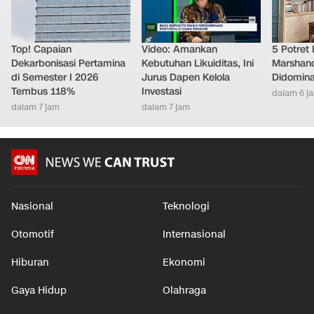
Top! Capaian
Video: Amankan
5 Potret
Dekarbonisasi Pertamina
Kebutuhan Likuiditas, Ini
Marshand
di Semester I 2026
Jurus Dapen Kelola
Didomina
Tembus 118%
Investasi
dalam 6 j
dalam 7 jam
dalam 7 jam
Nasional
Teknologi
Otomotif
Internasional
Hiburan
Ekonomi
Gaya Hidup
Olahraga