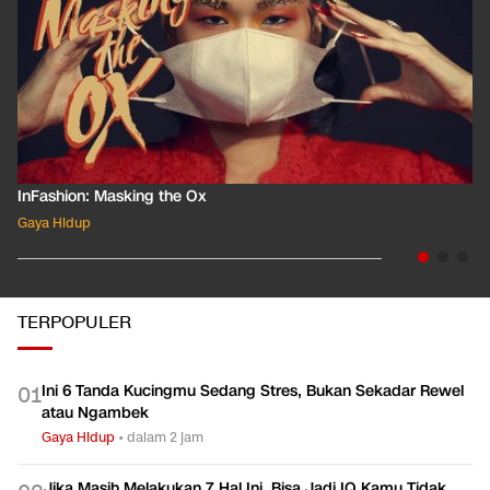
InFashion: Masking the Ox
Gaya Hidup
TERPOPULER
Ini 6 Tanda Kucingmu Sedang Stres, Bukan Sekadar Rewel
0
1
atau Ngambek
Gaya Hidup
•
dalam 2 jam
Jika Masih Melakukan 7 Hal Ini, Bisa Jadi IQ Kamu Tidak