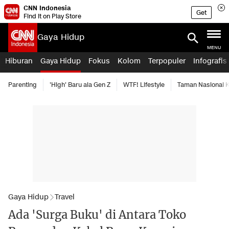
CNN Indonesia
Get
Find it on Play Store
Gaya Hidup
MENU
Hiburan
Gaya Hidup
Fokus
Kolom
Terpopuler
Infografis
Parenting
'High' Baru ala Gen Z
WTF! Lifestyle
Taman Nasional
Gaya Hidup
Travel
Ada 'Surga Buku' di Antara Toko