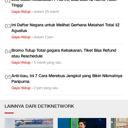
0
2
Tinggi
Gaya Hidup
•
dalam 25 menit
Ini Daftar Negara untuk Melihat Gerhana Matahari Total 12
0
3
Agustus
Gaya Hidup
•
dalam 1 jam
Bromo Tutup Total gegara Kebakaran, Tiket Bisa Refund
0
4
atau Reschedule
Gaya Hidup
•
5 menit yang lalu
Anti-bau, Ini 7 Cara Merebus Jengkol yang Bikin Nikmatnya
0
5
Paripurna
Gaya Hidup
•
2 jam yang lalu
LAINNYA DARI DETIKNETWORK