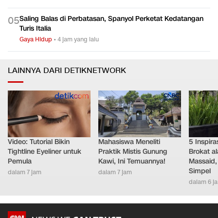
Saling Balas di Perbatasan, Spanyol Perketat Kedatangan
0
5
Turis Italia
Gaya Hidup
•
4 jam yang lalu
LAINNYA DARI DETIKNETWORK
Video: Tutorial Bikin
Mahasiswa Meneliti
5 Inspir
Tightline Eyeliner untuk
Praktik Mistis Gunung
Brokat al
Pemula
Kawi, Ini Temuannya!
Massaid,
Simpel
dalam 7 jam
dalam 7 jam
dalam 6 j