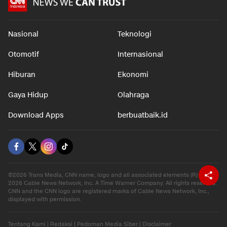
Nasional
Teknologi
Otomotif
Internasional
Hiburan
Ekonomi
Gaya Hidup
Olahraga
Download Apps
berbuatbaik.id
©2026 Trans Media, CNN name, logo and all associated elements (R) and ©
2026 Cable News Network, Inc. A Time Warner Company. All rights reserved.
CNN and the CNN logo are registered marks of Cable News Network, Inc.,
displayed with permission.
Tentang Kami
|
Redaksi
|
Pedoman Media Siber
|
Disclaimer