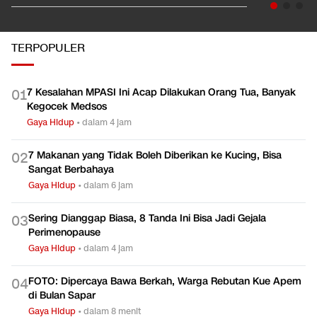
TERPOPULER
7 Kesalahan MPASI Ini Acap Dilakukan Orang Tua, Banyak
0
1
Kegocek Medsos
Gaya Hidup
•
dalam 4 jam
7 Makanan yang Tidak Boleh Diberikan ke Kucing, Bisa
0
2
Sangat Berbahaya
Gaya Hidup
•
dalam 6 jam
Sering Dianggap Biasa, 8 Tanda Ini Bisa Jadi Gejala
0
3
Perimenopause
Gaya Hidup
•
dalam 4 jam
FOTO: Dipercaya Bawa Berkah, Warga Rebutan Kue Apem
0
4
di Bulan Sapar
Gaya Hidup
•
dalam 8 menit