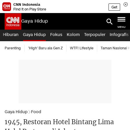
CNN Indonesia
Get
Find it on Play Store
Gaya Hidup
MENU
Hiburan
Gaya Hidup
Fokus
Kolom
Terpopuler
Infografis
Parenting
'High' Baru ala Gen Z
WTF! Lifestyle
Taman Nasional
Gaya Hidup
Food
1945, Restoran Hotel Bintang Lima