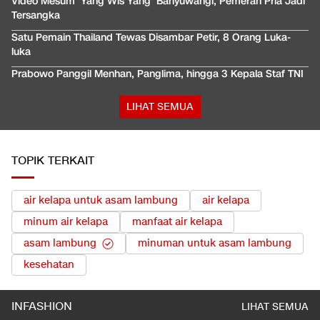
Video Mesum 'Yang Wis Yang' Banyuwangi, Pemeran Pria Jadi
Tersangka
Satu Pemain Thailand Tewas Disambar Petir, 8 Orang Luka-
luka
Prabowo Panggil Menhan, Panglima, hingga 3 Kepala Staf TNI
LIHAT SEMUA
TOPIK TERKAIT
air kelapa untuk asam lambung
air kelapa
minum air kelapa
manfaat air kelapa
asam lambung
minuman untuk asam lambung
kesehatan
INFASHION
LIHAT SEMUA