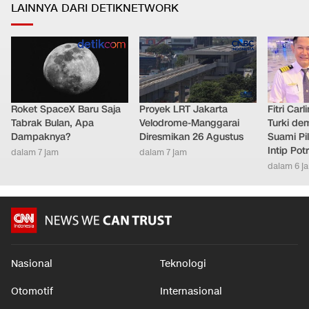
LAINNYA DARI DETIKNETWORK
Roket SpaceX Baru Saja
Proyek LRT Jakarta
Fitri Car
Tabrak Bulan, Apa
Velodrome-Manggarai
Turki de
Dampaknya?
Diresmikan 26 Agustus
Suami Pil
Intip Pot
dalam 7 jam
dalam 7 jam
dalam 6 j
Nasional
Teknologi
Otomotif
Internasional