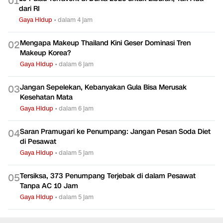
0
1
dari RI
Gaya Hidup
•
dalam 4 jam
Mengapa Makeup Thailand Kini Geser Dominasi Tren
0
2
Makeup Korea?
Gaya Hidup
•
dalam 6 jam
Jangan Sepelekan, Kebanyakan Gula Bisa Merusak
0
3
Kesehatan Mata
Gaya Hidup
•
dalam 6 jam
Saran Pramugari ke Penumpang: Jangan Pesan Soda Diet
0
4
di Pesawat
Gaya Hidup
•
dalam 5 jam
Tersiksa, 373 Penumpang Terjebak di dalam Pesawat
0
5
Tanpa AC 10 Jam
Gaya Hidup
•
dalam 5 jam