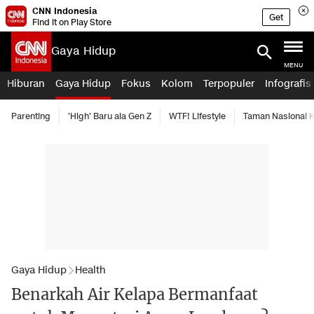
CNN Indonesia
Get
Find it on Play Store
Gaya Hidup
MENU
Hiburan
Gaya Hidup
Fokus
Kolom
Terpopuler
Infografis
Parenting
'High' Baru ala Gen Z
WTF! Lifestyle
Taman Nasional
Gaya Hidup
Health
Benarkah Air Kelapa Bermanfaat