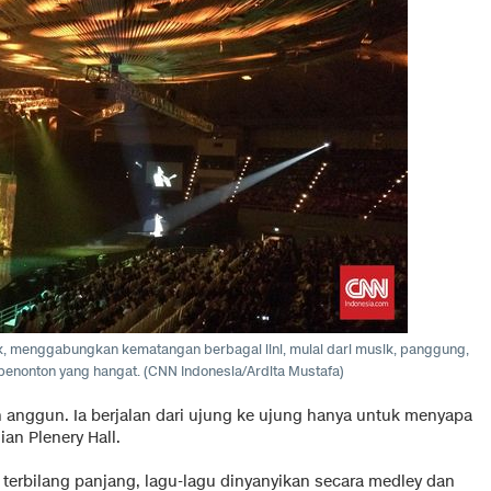
, menggabungkan kematangan berbagai lini, mulai dari musik, panggung,
penonton yang hangat. (CNN Indonesia/Ardita Mustafa)
anggun. Ia berjalan dari ujung ke ujung hanya untuk menyapa
n Plenery Hall.
terbilang panjang, lagu-lagu dinyanyikan secara medley dan