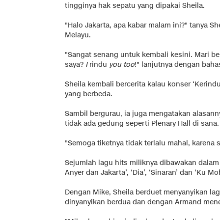
tingginya hak sepatu yang dipakai Sheila.
"Halo Jakarta, apa kabar malam ini?" tanya 
Melayu.
"Sangat senang untuk kembali kesini. Mari b
saya?
I
rindu
you too
!" lanjutnya dengan baha
Sheila kembali bercerita kalau konser ‘Kerind
yang berbeda.
Sambil bergurau, ia juga mengatakan alasann
tidak ada gedung seperti Plenary Hall di sana.
"Semoga tiketnya tidak terlalu mahal, karena 
Sejumlah lagu hits miliknya dibawakan dalam k
Anyer dan Jakarta’, ‘Dia’, ‘Sinaran’ dan ‘Ku Mo
Dengan Mike, Sheila berduet menyanyikan lagu
dinyanyikan berdua dan dengan Armand menema