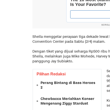
SCROL
Sheila menggelar perayaan tiga dekade lewat k
Convention Center pada Sabtu (2/4) malam.
Dengan tiket yang dijual seharga Rp500 ribu 
Sheila, melainkan juga Mike Mohede, Harvey M
panggung Jay Subiakto.
Se
Pilihan Redaksi
da
9
Perang Bintang di Bass Heroes
a
2
s
Chewbacca Meriahkan Konser
Ko
Mengenang Ziggy Stardust
s