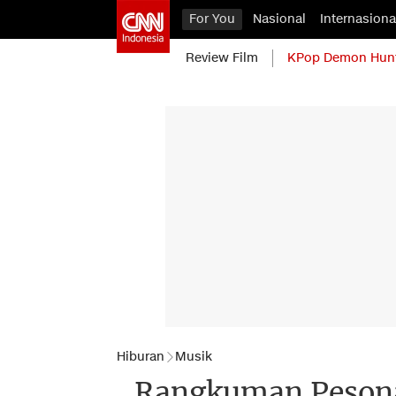
For You
Nasional
Internasiona
Review Film
KPop Demon Hun
Hiburan
Musik
Rangkuman Pesona