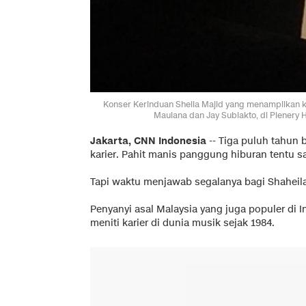
Konser Kerinduan Sheila Majid yang menampilkan k
Maulana dan Jay Subiakto, di Plenery H
Jakarta, CNN Indonesia
-- Tiga puluh tahun 
karier. Pahit manis panggung hiburan tentu sa
Tapi waktu menjawab segalanya bagi Shaheila 
Penyanyi asal Malaysia yang juga populer di 
meniti karier di dunia musik sejak 1984.