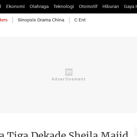
l
Ekonomi
Olahraga
Teknologi
Otomotif
Hiburan
Gaya 
ters
Sinopsis Drama China
C Ent
 Tiga Dekade Sheila Majid