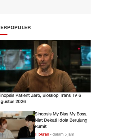
TERPOPULER
inopsis Patient Zero, Bioskop Trans TV 6
gustus 2026
Sinopsis My Bias My Boss,
Niat Dekati Idola Berujung
Rumit
Hiburan
•
dalam 5 jam