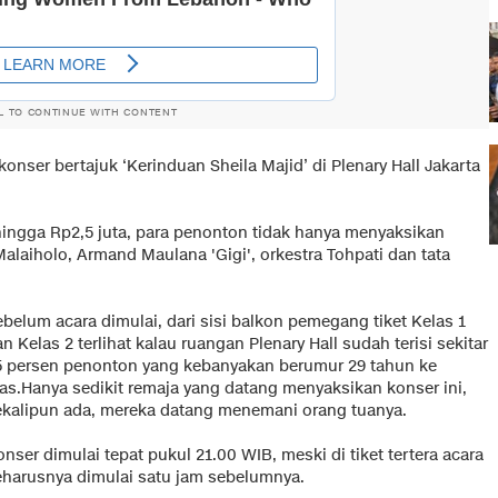
L TO CONTINUE WITH CONTENT
onser bertajuk ‘Kerinduan Sheila Majid’ di Plenary Hall Jakarta
hingga Rp2,5 juta, para penonton tidak hanya menyaksikan
alaiholo, Armand Maulana 'Gigi', orkestra Tohpati dan tata
belum acara dimulai, dari sisi balkon pemegang tiket Kelas 1
n Kelas 2 terlihat kalau ruangan Plenary Hall sudah terisi sekitar
5 persen penonton yang kebanyakan berumur 29 tahun ke
tas.Hanya sedikit remaja yang datang menyaksikan konser ini,
ekalipun ada, mereka datang menemani orang tuanya.
nser dimulai tepat pukul 21.00 WIB, meski di tiket tertera acara
eharusnya dimulai satu jam sebelumnya.