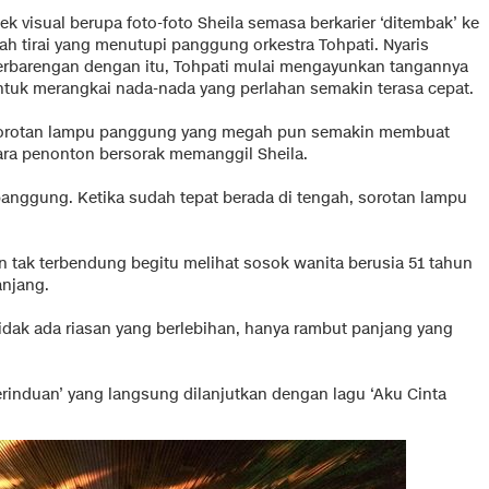
ek visual berupa foto-foto Sheila semasa berkarier ‘ditembak’ ke
rah tirai yang menutupi panggung orkestra Tohpati. Nyaris
erbarengan dengan itu, Tohpati mulai mengayunkan tangannya
ntuk merangkai nada-nada yang perlahan semakin terasa cepat.
orotan lampu panggung yang megah pun semakin membuat
ara penonton bersorak memanggil Sheila.
panggung. Ketika sudah tepat berada di tengah, sorotan lampu
tak terbendung begitu melihat sosok wanita berusia 51 tahun
anjang.
 Tidak ada riasan yang berlebihan, hanya rambut panjang yang
rinduan’ yang langsung dilanjutkan dengan lagu ‘Aku Cinta