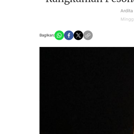
Ardita
Minggu
Bagikan: