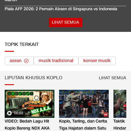
Piala AFF 2026: 2 Pemain Absen di Singapura vs Indonesia
LIHAT SEMUA
TOPIK TERKAIT
asean
musik tradisional
konser musik
LIPUTAN KHUSUS KOPLO
LIHAT SEMUA
06:02
VIDEO: Bedah Lagu Hit
Koplo, Tarling, dan Cerita
Taktik B
Koplo Bareng NDX AKA
Tiga Hajatan dalam Satu
Hindari 