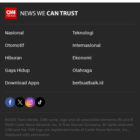
Nasional
Teknologi
Otomotif
Internasional
Hiburan
Ekonomi
Gaya Hidup
Olahraga
Download Apps
berbuatbaik.id
©2026 Trans Media, CNN name, logo and all associated elements (R) and ©
2026 Cable News Network, Inc. A Time Warner Company. All rights reserved.
CNN and the CNN logo are registered marks of Cable News Network, Inc.,
displayed with permission.