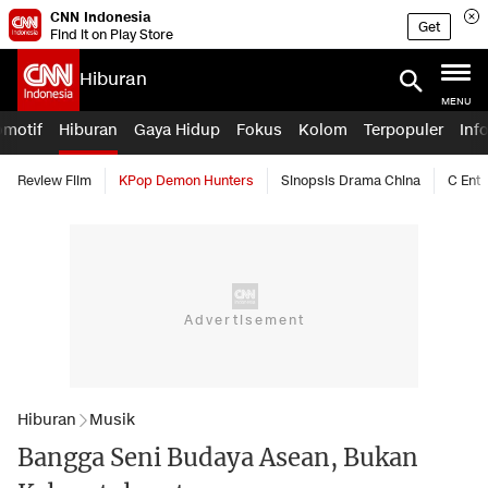
CNN Indonesia
Get
Find it on Play Store
Hiburan
MENU
omotif
Hiburan
Gaya Hidup
Fokus
Kolom
Terpopuler
Inf
Review Film
KPop Demon Hunters
Sinopsis Drama China
C Ent
Hiburan
Musik
Bangga Seni Budaya Asean, Bukan