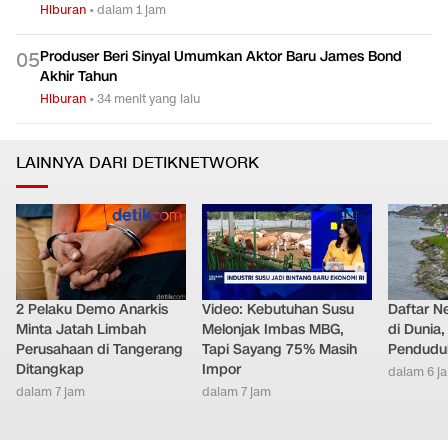
Hiburan
•
dalam 1 jam
Produser Beri Sinyal Umumkan Aktor Baru James Bond
0
5
Akhir Tahun
Hiburan
•
34 menit yang lalu
LAINNYA DARI DETIKNETWORK
2 Pelaku Demo Anarkis
Video: Kebutuhan Susu
Daftar N
Minta Jatah Limbah
Melonjak Imbas MBG,
di Dunia
Perusahaan di Tangerang
Tapi Sayang 75% Masih
Pendudu
Ditangkap
Impor
dalam 6 j
dalam 7 jam
dalam 7 jam