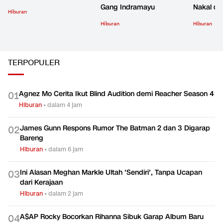
Gang Indramayu
Nakal d
Hiburan
Hiburan
Hiburan
TERPOPULER
Agnez Mo Cerita Ikut Blind Audition demi Reacher Season 4
0
1
Hiburan
•
dalam 4 jam
James Gunn Respons Rumor The Batman 2 dan 3 Digarap
0
2
Bareng
Hiburan
•
dalam 6 jam
Ini Alasan Meghan Markle Ultah 'Sendiri', Tanpa Ucapan
0
3
dari Kerajaan
Hiburan
•
dalam 2 jam
A$AP Rocky Bocorkan Rihanna Sibuk Garap Album Baru
0
4