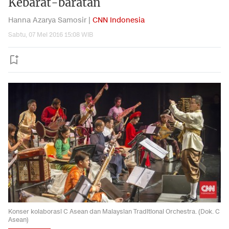
Kebarat-baratan
Hanna Azarya Samosir |
CNN Indonesia
Sabtu, 07 Mei 2016 15:08 WIB
Konser kolaborasi C Asean dan Malaysian Traditional Orchestra. (Dok. C
Asean)