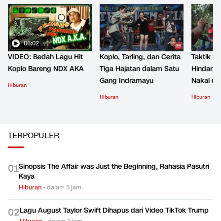
06:02
VIDEO: Bedah Lagu Hit
Koplo, Tarling, dan Cerita
Taktik B
Koplo Bareng NDX AKA
Tiga Hajatan dalam Satu
Hindari 
Gang Indramayu
Nakal d
Hiburan
Hiburan
Hiburan
TERPOPULER
Sinopsis The Affair was Just the Beginning, Rahasia Pasutri
0
1
Kaya
Hiburan
•
dalam 5 jam
Lagu August Taylor Swift Dihapus dari Video TikTok Trump
0
2