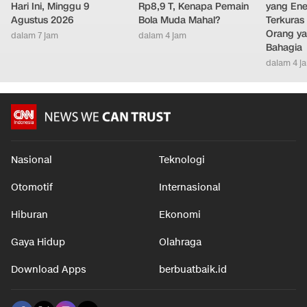
Hari Ini, Minggu 9
Rp8,9 T, Kenapa Pemain
yang Ene
Agustus 2026
Bola Muda Mahal?
Terkuras
Orang ya
dalam 7 jam
dalam 4 jam
Bahagia
dalam 4 j
Nasional
Teknologi
Otomotif
Internasional
Hiburan
Ekonomi
Gaya Hidup
Olahraga
Download Apps
berbuatbaik.id