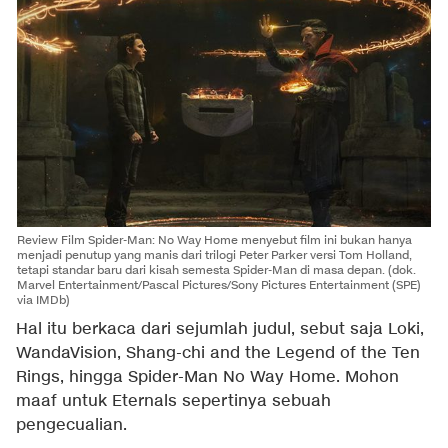
Review Film Spider-Man: No Way Home menyebut film ini bukan hanya
menjadi penutup yang manis dari trilogi Peter Parker versi Tom Holland,
tetapi standar baru dari kisah semesta Spider-Man di masa depan. (dok.
Marvel Entertainment/Pascal Pictures/Sony Pictures Entertainment (SPE)
via IMDb)
Hal itu berkaca dari sejumlah judul, sebut saja Loki,
WandaVision, Shang-chi and the Legend of the Ten
Rings, hingga Spider-Man No Way Home. Mohon
maaf untuk Eternals sepertinya sebuah
pengecualian.