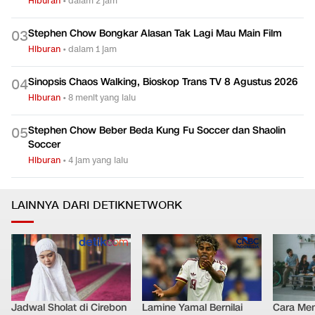
Hiburan
•
dalam 2 jam
Stephen Chow Bongkar Alasan Tak Lagi Mau Main Film
0
3
Hiburan
•
dalam 1 jam
Sinopsis Chaos Walking, Bioskop Trans TV 8 Agustus 2026
0
4
Hiburan
•
8 menit yang lalu
Stephen Chow Beber Beda Kung Fu Soccer dan Shaolin
0
5
Soccer
Hiburan
•
4 jam yang lalu
LAINNYA DARI DETIKNETWORK
Jadwal Sholat di Cirebon
Lamine Yamal Bernilai
Cara Men