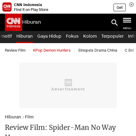
CNN Indonesia
Get
Find it on Play Store
Hiburan
MENU
omotif
Hiburan
Gaya Hidup
Fokus
Kolom
Terpopuler
Inf
Review Film
KPop Demon Hunters
Sinopsis Drama China
C Ent
Hiburan
Film
Review Film: Spider-Man No Way