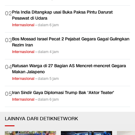
Pria India Ditangkap usai Buka Paksa Pintu Darurat
0
2
Pesawat di Udara
Internasional
•
dalam 6 jam
Bos Mossad Israel Pecat 2 Pejabat Gegara Gagal Gulingkan
0
3
Rezim Iran
Internasional
•
dalam 4 jam
Ratusan Warga di 27 Bagian AS Mencret-mencret Gegara
0
4
Makan Jalapeno
Internasional
•
dalam 5 jam
Iran Sindir Gaya Diplomasi Trump Bak 'Aktor Teater'
0
5
Internasional
•
dalam 6 jam
LAINNYA DARI DETIKNETWORK