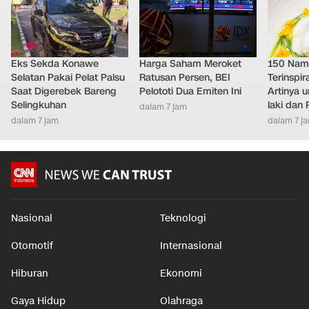
Eks Sekda Konawe
Harga Saham Meroket
150 Nam
Selatan Pakai Pelat Palsu
Ratusan Persen, BEI
Terinspir
Saat Digerebek Bareng
Pelototi Dua Emiten Ini
Artinya 
Selingkuhan
laki dan
dalam 7 jam
dalam 7 jam
dalam 7 j
Nasional
Teknologi
Otomotif
Internasional
Hiburan
Ekonomi
Gaya Hidup
Olahraga