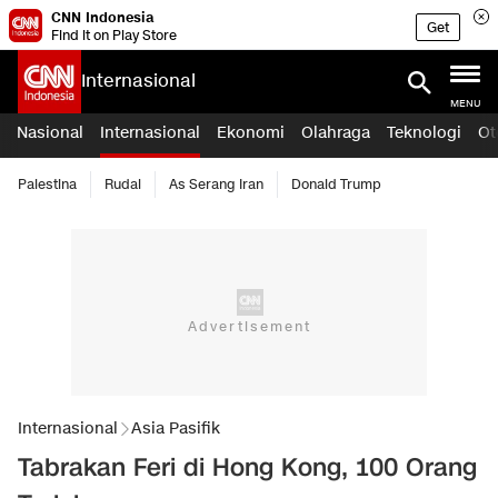
CNN Indonesia
Get
Find it on Play Store
Internasional
MENU
Nasional
Internasional
Ekonomi
Olahraga
Teknologi
Ot
Palestina
Rudal
As Serang Iran
Donald Trump
Internasional
Asia Pasifik
Tabrakan Feri di Hong Kong, 100 Orang