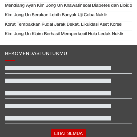
Mendiang Ayah Kim Jong Un Khawatir soal Diabetes dan Libido
Kim Jong Un Serukan Lebih Banyak Uji Coba Nuklir
Korut Tembakkan Rudal Jarak Dekat, Likuidasi Aset Korsel
Kim Jong Un Klaim Berhasil Memperkecil Hulu Ledak Nuklir
REKOMENDASI UNTUKMU
Profil Menantu Sultan Brunei yang Gelarnya Dicopot Kerajaan
Rodri Bertahan di Man City, Barcelona dan Real Madrid Gigit
Jari
Kata-kata Menohok Iran soal Pakta Baru Saudi, Pakistan, Turki
Bak NATO
Terbanyak dalam Sejarah, 3.323 Warga India Diusir dari
Kanada
Jessica Mila Respons Tudingan ke Pulau Padar saat Pelayaran
Ditutup