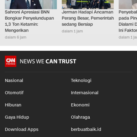
Sahroni Apresiasi BNN
Jerman Hadapi Ancaman
Penyebab
Bongkar Penyelundupan
Perang Besar, Pemerintah
pada Pin
1,3 Ton Ketamin:
sedang Bersiap
Dialami D
Mengerikan
Ini Fakt
dalam 1 jam
dalam 6 jam
dalam 1 j
Nasional
Teknologi
Otomotif
Internasional
Hiburan
Ekonomi