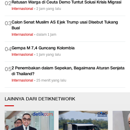
China
Internasional
•
dalam 2 jam
Ratusan Warga di Ceuta Demo Tuntut Solusi Krisis Migrasi
0
2
Internasional
•
2 jam yang lalu
Calon Senat Muslim AS Ejek Trump usai Disebut Tukang
0
3
Bual
Internasional
•
dalam 1 jam
Gempa M 7,4 Guncang Kolombia
0
4
Internasional
•
1 jam yang lalu
2 Penembakan dalam Sepekan, Bagaimana Aturan Senjata
0
5
di Thailand?
Internasional
•
25 menit yang lalu
LAINNYA DARI DETIKNETWORK