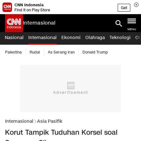
CNN Indonesia
Get
Find it on Play Store
Internasional
MENU
Nasional
Internasional
Ekonomi
Olahraga
Teknologi
Ot
Palestina
Rudal
As Serang Iran
Donald Trump
Internasional
Asia Pasifik
Korut Tampik Tuduhan Korsel soal