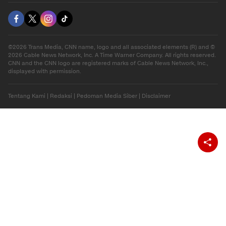
Gaya Hidup
Olahraga
Download Apps
berbuatbaik.id
©2026 Trans Media, CNN name, logo and all associated elements (R) and ©
2026 Cable News Network, Inc. A Time Warner Company. All rights reserved.
CNN and the CNN logo are registered marks of Cable News Network, Inc.,
displayed with permission.
Tentang Kami
|
Redaksi
|
Pedoman Media Siber
|
Disclaimer