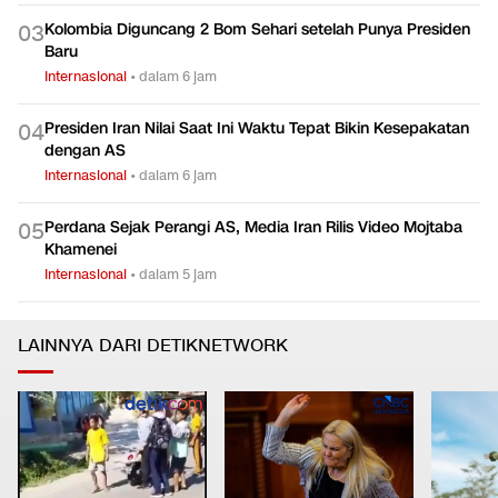
Kolombia Diguncang 2 Bom Sehari setelah Punya Presiden
0
3
Baru
Internasional
•
dalam 6 jam
Presiden Iran Nilai Saat Ini Waktu Tepat Bikin Kesepakatan
0
4
dengan AS
Internasional
•
dalam 6 jam
Perdana Sejak Perangi AS, Media Iran Rilis Video Mojtaba
0
5
Khamenei
Internasional
•
dalam 5 jam
LAINNYA DARI DETIKNETWORK