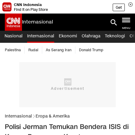
CNN Indonesia
Get
Find it on Play Store
Internasional
MENU
Nasional
Internasional
Ekonomi
Olahraga
Teknologi
Ot
Palestina
Rudal
As Serang Iran
Donald Trump
Internasional
Eropa & Amerika
Polisi Jerman Temukan Bendera ISIS di