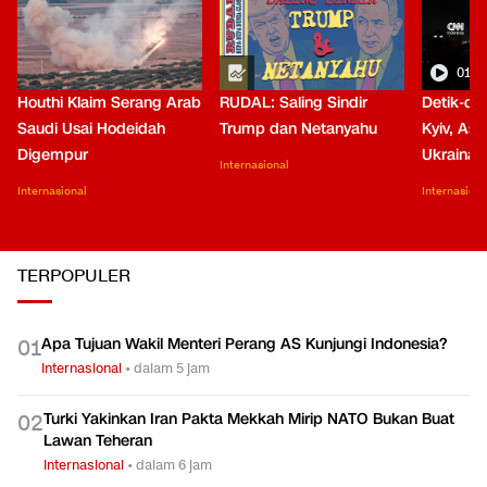
01:0
Houthi Klaim Serang Arab
RUDAL: Saling Sindir
Detik-de
Saudi Usai Hodeidah
Trump dan Netanyahu
Kyiv, Asa
Digempur
Ukraina
Internasional
Internasional
Internasiona
TERPOPULER
Apa Tujuan Wakil Menteri Perang AS Kunjungi Indonesia?
0
1
Internasional
•
dalam 5 jam
Turki Yakinkan Iran Pakta Mekkah Mirip NATO Bukan Buat
0
2
Lawan Teheran
Internasional
•
dalam 6 jam