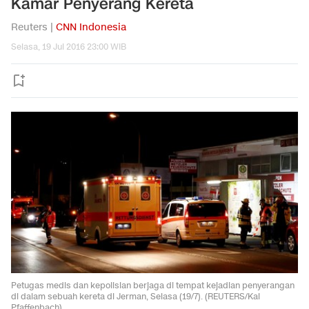
Kamar Penyerang Kereta
Reuters |
CNN Indonesia
Selasa, 19 Jul 2016 23:00 WIB
Petugas medis dan kepolisian berjaga di tempat kejadian penyerangan
di dalam sebuah kereta di Jerman, Selasa (19/7). (REUTERS/Kai
Pfaffenbach)