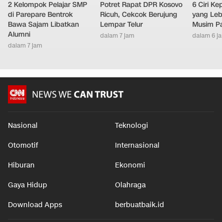
2 Kelompok Pelajar SMP
Potret Rapat DPR Kosovo
6 Ciri K
di Parepare Bentrok
Ricuh, Cekcok Berujung
yang Leb
Bawa Sajam Libatkan
Lempar Telur
Musim P
Alumni
dalam 7 jam
dalam 6 j
dalam 7 jam
Nasional
Teknologi
Otomotif
Internasional
Hiburan
Ekonomi
Gaya Hidup
Olahraga
Download Apps
berbuatbaik.id