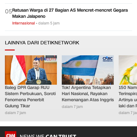
Ratusan Warga di 27 Bagian AS Mencret-mencret Gegara
0
5
Makan Jalapeno
Internasional
•
dalam 5 jam
LAINNYA DARI DETIKNETWORK
Baleg DPR Garap RUU
Tok! Argentina Tetapkan
150 Nam
Sistem Perbukuan, Soroti
Hari Nasional, Rayakan
Terinspir
Fenomena Penerbit
Kemenangan Atas Inggris
Artinya 
Gulung Tikar
laki dan
dalam 7 jam
dalam 7 jam
dalam 7 j