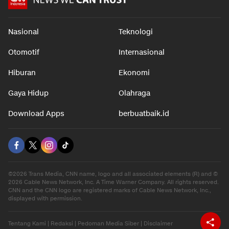
Nasional
Teknologi
Otomotif
Internasional
Hiburan
Ekonomi
Gaya Hidup
Olahraga
Download Apps
berbuatbaik.id
©2026 Trans Media, CNN name, logo and all associated elements (R) and ©
2026 Cable News Network, Inc. A Time Warner Company. All rights reserved.
CNN and the CNN logo are registered marks of Cable News Network, Inc.,
displayed with permission.
Tentang Kami
|
Redaksi
|
Pedoman Media Siber
|
Disclaimer