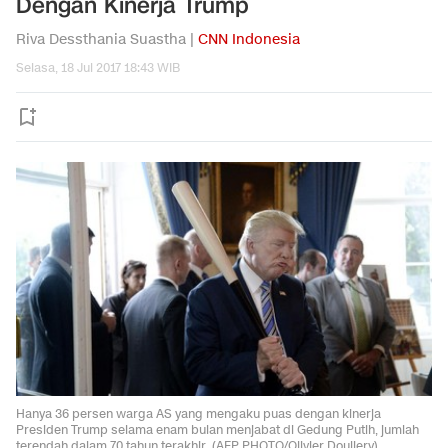
Dengan Kinerja Trump
Riva Dessthania Suastha |
CNN Indonesia
Selasa, 18 Jul 2017 18:43 WIB
Hanya 36 persen warga AS yang mengaku puas dengan kinerja
Presiden Trump selama enam bulan menjabat di Gedung Putih, jumlah
terendah dalam 70 tahun terakhir. (AFP PHOTO/Olivier Douliery)