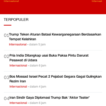
Internasional
Internasiona
TERPOPULER
Trump Teken Aturan Batasi Kewarganegaraan Berdasarkan
0
1
Tempat Kelahiran
Internasional
•
dalam 5 jam
Pria India Ditangkap usai Buka Paksa Pintu Darurat
0
2
Pesawat di Udara
Internasional
•
dalam 6 jam
Bos Mossad Israel Pecat 2 Pejabat Gegara Gagal Gulingkan
0
3
Rezim Iran
Internasional
•
dalam 4 jam
Iran Sindir Gaya Diplomasi Trump Bak 'Aktor Teater'
0
4
Internasional
•
dalam 6 jam