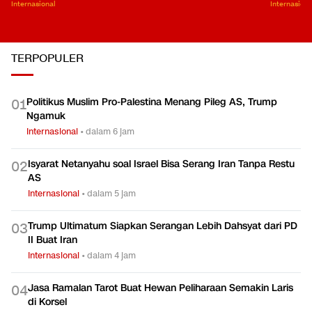
Internasional
Internasiona
TERPOPULER
Politikus Muslim Pro-Palestina Menang Pileg AS, Trump
0
1
Ngamuk
Internasional
•
dalam 6 jam
Isyarat Netanyahu soal Israel Bisa Serang Iran Tanpa Restu
0
2
AS
Internasional
•
dalam 5 jam
Trump Ultimatum Siapkan Serangan Lebih Dahsyat dari PD
0
3
II Buat Iran
Internasional
•
dalam 4 jam
Jasa Ramalan Tarot Buat Hewan Peliharaan Semakin Laris
0
4
di Korsel