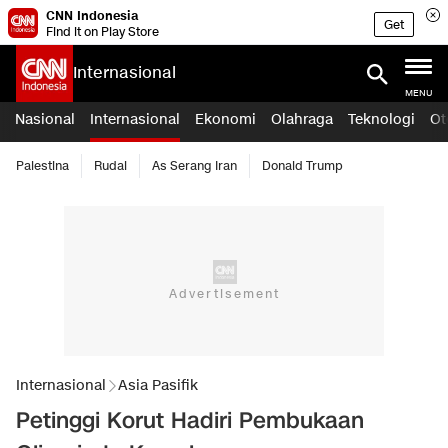
CNN Indonesia
Get
Find it on Play Store
Internasional
MENU
Nasional
Internasional
Ekonomi
Olahraga
Teknologi
Ot
Palestina
Rudal
As Serang Iran
Donald Trump
Internasional
Asia Pasifik
Petinggi Korut Hadiri Pembukaan