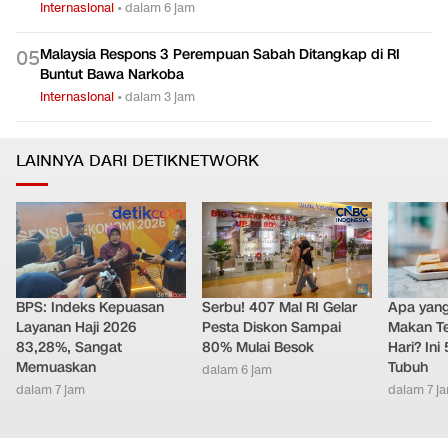
Internasional
•
dalam 6 jam
Malaysia Respons 3 Perempuan Sabah Ditangkap di RI
0
5
Buntut Bawa Narkoba
Internasional
•
dalam 3 jam
LAINNYA DARI DETIKNETWORK
BPS: Indeks Kepuasan
Serbu! 407 Mal RI Gelar
Apa yang 
Layanan Haji 2026
Pesta Diskon Sampai
Makan Te
83,28%, Sangat
80% Mulai Besok
Hari? Ini
Memuaskan
Tubuh
dalam 6 jam
dalam 7 jam
dalam 7 j