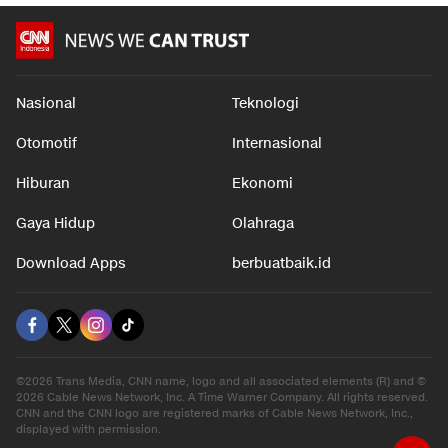
Nasional
Teknologi
Otomotif
Internasional
Hiburan
Ekonomi
Gaya Hidup
Olahraga
Download Apps
berbuatbaik.id
©2026 Trans Media, CNN name, logo and all associated elements (R) and ©
2026 Cable News Network, Inc. A Time Warner Company. All rights reserved.
CNN and the CNN logo are registered marks of Cable News Network, Inc.,
displayed with permission.