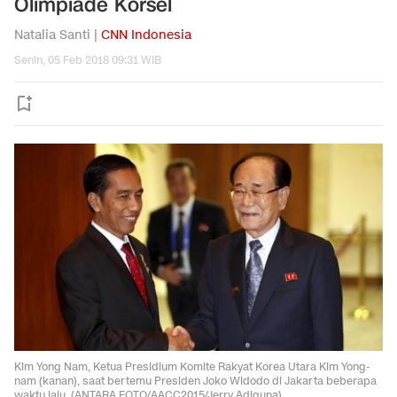
Olimpiade Korsel
Natalia Santi |
CNN Indonesia
Senin, 05 Feb 2018 09:31 WIB
Kim Yong Nam, Ketua Presidium Komite Rakyat Korea Utara Kim Yong-
nam (kanan), saat bertemu Presiden Joko Widodo di Jakarta beberapa
waktu lalu. (ANTARA FOTO/AACC2015/Jerry Adiguna)