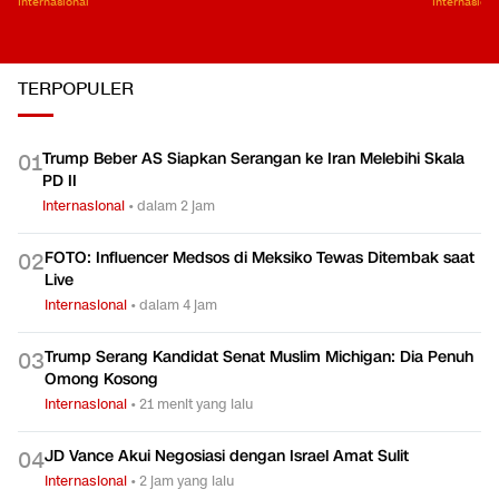
Internasional
Internasiona
TERPOPULER
Trump Beber AS Siapkan Serangan ke Iran Melebihi Skala
0
1
PD II
Internasional
•
dalam 2 jam
FOTO: Influencer Medsos di Meksiko Tewas Ditembak saat
0
2
Live
Internasional
•
dalam 4 jam
Trump Serang Kandidat Senat Muslim Michigan: Dia Penuh
0
3
Omong Kosong
Internasional
•
21 menit yang lalu
JD Vance Akui Negosiasi dengan Israel Amat Sulit
0
4
Internasional
•
2 jam yang lalu