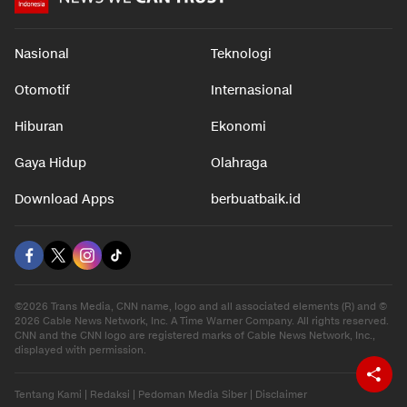
Nasional
Teknologi
Otomotif
Internasional
Hiburan
Ekonomi
Gaya Hidup
Olahraga
Download Apps
berbuatbaik.id
©2026 Trans Media, CNN name, logo and all associated elements (R) and ©
2026 Cable News Network, Inc. A Time Warner Company. All rights reserved.
CNN and the CNN logo are registered marks of Cable News Network, Inc.,
displayed with permission.
Tentang Kami
|
Redaksi
|
Pedoman Media Siber
|
Disclaimer