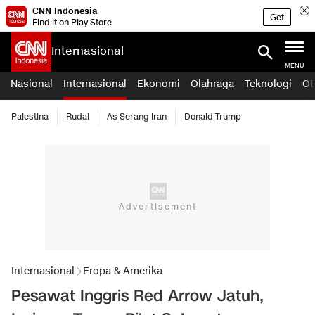
CNN Indonesia
Get
Find it on Play Store
Internasional
MENU
Nasional
Internasional
Ekonomi
Olahraga
Teknologi
Ot
Palestina
Rudal
As Serang Iran
Donald Trump
Internasional
Eropa & Amerika
Pesawat Inggris Red Arrow Jatuh,