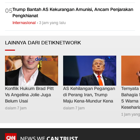
Trump Bantah AS Kekurangan Amunisi, Ancam Penjarakan
0
5
Pengkhianat
Internasional
•
3 jam yang lalu
LAINNYA DARI DETIKNETWORK
Konflik Hukum Brad Pitt
AS Kehilangan Pegangan
Ternyata
Vs Angelina Jolie Juga
di Perang Iran, Trump
Bahagia 
Belum Usai
Maju Kena-Mundur Kena
5 Warna 
Kesehari
dalam 7 jam
dalam 7 jam
1 jam yang