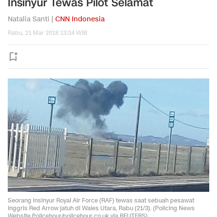
Insinyur Tewas Pilot Selamat
Natalia Santi |
CNN Indonesia
Rabu, 21 Mar 2018 13:34 WIB
Seorang insinyur Royal Air Force (RAF) tewas saat sebuah pesawat
Inggris Red Arrow jatuh di Wales Utara, Rabu (21/3). (Policing News
Website Policehour/policehour.co.uk via REUTERS)