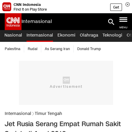
CNN Indonesia
Get
Find it on Play Store
Internasional
MENU
Nasional
Internasional
Ekonomi
Olahraga
Teknologi
Ot
Palestina
Rudal
As Serang Iran
Donald Trump
Internasional
Timur Tengah
Jet Rusia Serang Empat Rumah Sakit