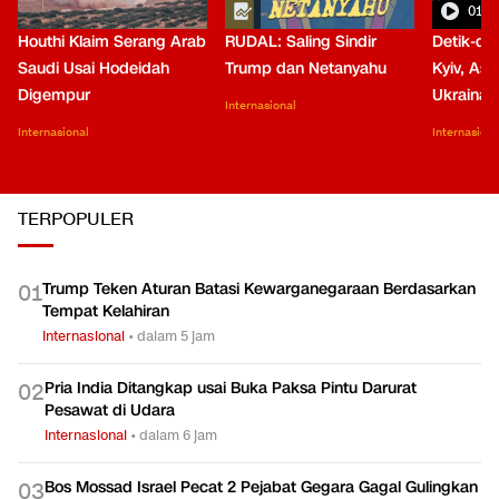
01:0
Houthi Klaim Serang Arab
RUDAL: Saling Sindir
Detik-de
Saudi Usai Hodeidah
Trump dan Netanyahu
Kyiv, Asa
Digempur
Ukraina
Internasional
Internasional
Internasiona
TERPOPULER
Trump Teken Aturan Batasi Kewarganegaraan Berdasarkan
0
1
Tempat Kelahiran
Internasional
•
dalam 5 jam
Pria India Ditangkap usai Buka Paksa Pintu Darurat
0
2
Pesawat di Udara
Internasional
•
dalam 6 jam
Bos Mossad Israel Pecat 2 Pejabat Gegara Gagal Gulingkan
0
3