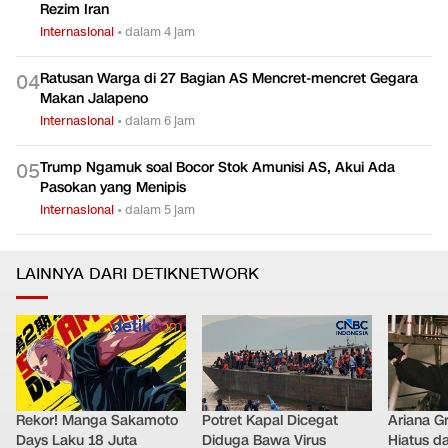
Rezim Iran
Internasional
•
dalam 4 jam
Ratusan Warga di 27 Bagian AS Mencret-mencret Gegara
0
4
Makan Jalapeno
Internasional
•
dalam 6 jam
Trump Ngamuk soal Bocor Stok Amunisi AS, Akui Ada
0
5
Pasokan yang Menipis
Internasional
•
dalam 5 jam
LAINNYA DARI DETIKNETWORK
Rekor! Manga Sakamoto
Potret Kapal Dicegat
Ariana G
Days Laku 18 Juta
Diduga Bawa Virus
Hiatus da