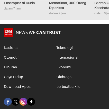
Eksemplar di Dunia
Mematikan, 300 Orang
Bantah k
Diperiksa
Kesehat
dalam 7 jam
dalam 7 jam
dalam 6 j
Nasional
Teknologi
Otomotif
Internasional
Hiburan
Ekonomi
Gaya Hidup
Olahraga
Download Apps
berbuatbaik.id