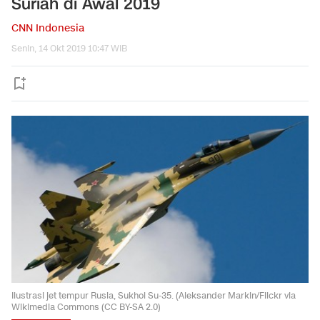
Suriah di Awal 2019
CNN Indonesia
Senin, 14 Okt 2019 10:47 WIB
Ilustrasi jet tempur Rusia, Sukhoi Su-35. (Aleksander Markin/Flickr via
Wikimedia Commons (CC BY-SA 2.0)