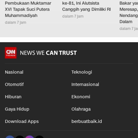
Pembukaan Muktamar
ke-81, Ini Alutsista
Bakar ya
XVI Tapak Suci Putera
Canggih yang Dimiliki RI
Meresap
Muhammadiyah
Nendang
dalam 7 jam
Dalam
dalam 7 jam
dalam 7 j
Nasional
Teknologi
Otomotif
Internasional
Hiburan
Ekonomi
Gaya Hidup
Olahraga
Download Apps
berbuatbaik.id