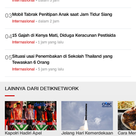
Internasional
•
dalam 3 jam
Mobil Tabrak Penitipan Anak saat Jam Tidur Siang
0
3
Internasional
•
dalam 2 jam
15 Gajah di Kenya Mati, Diduga Keracunan Pestisida
0
4
Internasional
•
1 jam yang lalu
Situasi usai Penembakan di Sekolah Thailand yang
0
5
Tewaskan 6 Orang
Internasional
•
5 jam yang lalu
LAINNYA DARI DETIKNETWORK
Kapolri Hadiri Apel
Jelang Hari Kemerdekaan
Cara Me