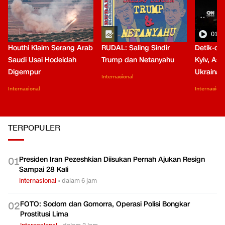
01:0
Houthi Klaim Serang Arab
RUDAL: Saling Sindir
Detik-de
Saudi Usai Hodeidah
Trump dan Netanyahu
Kyiv, Asa
Digempur
Ukraina
Internasional
Internasional
Internasiona
TERPOPULER
Presiden Iran Pezeshkian Diisukan Pernah Ajukan Resign
0
1
Sampai 28 Kali
Internasional
•
dalam 6 jam
FOTO: Sodom dan Gomorra, Operasi Polisi Bongkar
0
2
Prostitusi Lima