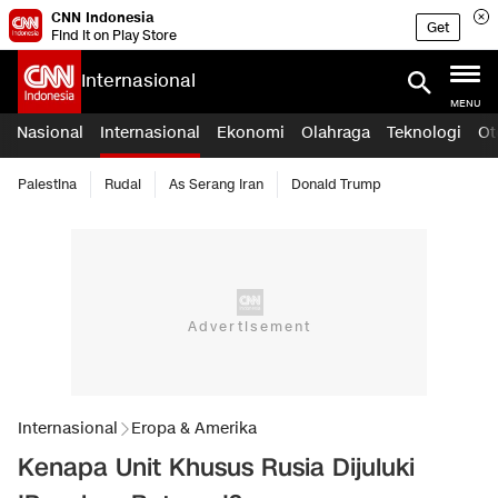
CNN Indonesia
Get
Find it on Play Store
Internasional
MENU
Nasional
Internasional
Ekonomi
Olahraga
Teknologi
Ot
Palestina
Rudal
As Serang Iran
Donald Trump
Internasional
Eropa & Amerika
Kenapa Unit Khusus Rusia Dijuluki