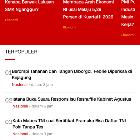
Kenapa Banyak Lulusan
Membaca Arah Ekonomi
PMI Puli
SMK Nganggur?
RI usai Melaju 5,29
Industri 
Persen di Kuartal II 2026
Mesin Pe
Ekonomi
Kerja?
Ekonomi
Ekonomi
TERPOPULER
Berompi Tahanan dan Tangan Diborgol, Febrie Diperiksa di
0
1
Kejagung
Nasional
•
dalam 3 jam
Istana Buka Suara Respons Isu Reshuffle Kabinet Agustus
0
2
Nasional
•
dalam 6 jam
Kata Mabes TNI soal Sertifikat Pramuka Bisa Daftar TNI-
0
3
Polri Tanpa Tes
Nasional
•
dalam 3 jam