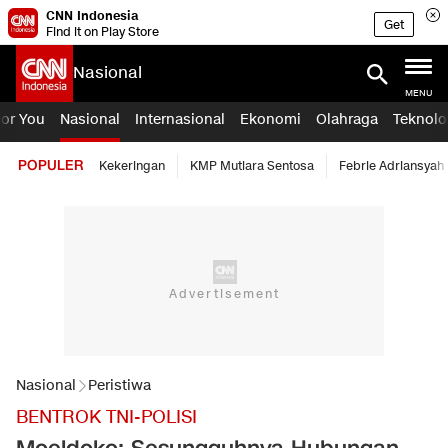
CNN Indonesia
Get
Find it on Play Store
Nasional
MENU
For You
Nasional
Internasional
Ekonomi
Olahraga
Teknolo
POPULER
Kekeringan
KMP Mutiara Sentosa
Febrie Adriansyah
Nasional
Peristiwa
BENTROK TNI-POLISI