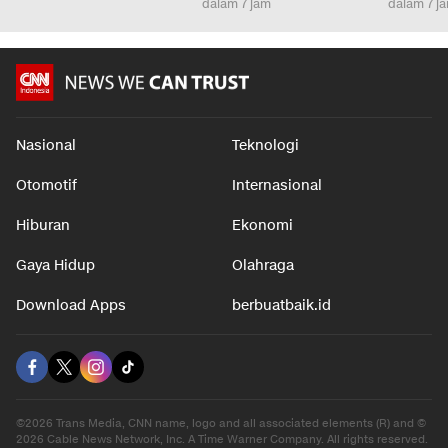
dalam 7 jam
dalam 7 j
Nasional
Teknologi
Otomotif
Internasional
Hiburan
Ekonomi
Gaya Hidup
Olahraga
Download Apps
berbuatbaik.id
©2026 Trans Media, CNN name, logo and all associated elements (R) and ©
2026 Cable News Network, Inc. A Time Warner Company. All rights reserved.