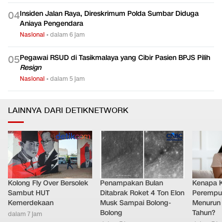
Insiden Jalan Raya, Direskrimum Polda Sumbar Diduga
0
4
Aniaya Pengendara
Nasional
•
dalam 6 jam
Pegawai RSUD di Tasikmalaya yang Cibir Pasien BPJS Pilih
0
5
Resign
Nasional
•
dalam 5 jam
LAINNYA DARI DETIKNETWORK
Kolong Fly Over Bersolek
Penampakan Bulan
Kenapa 
Sambut HUT
Ditabrak Roket 4 Ton Elon
Perempu
Kemerdekaan
Musk Sampai Bolong-
Menurun 
Bolong
Tahun?
dalam 7 jam