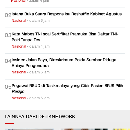
Nasional
•
dalam 4 jam
Istana Buka Suara Respons Isu Reshuffle Kabinet Agustus
0
2
Nasional
•
dalam 6 jam
Kata Mabes TNI soal Sertifikat Pramuka Bisa Daftar TNI-
0
3
Polri Tanpa Tes
Nasional
•
dalam 4 jam
Insiden Jalan Raya, Direskrimum Polda Sumbar Diduga
0
4
Aniaya Pengendara
Nasional
•
dalam 6 jam
Pegawai RSUD di Tasikmalaya yang Cibir Pasien BPJS Pilih
0
5
Resign
Nasional
•
dalam 5 jam
LAINNYA DARI DETIKNETWORK