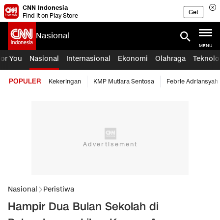
CNN Indonesia
Get
Find it on Play Store
Nasional
MENU
For You
Nasional
Internasional
Ekonomi
Olahraga
Teknolo
POPULER
Kekeringan
KMP Mutiara Sentosa
Febrie Adriansyah
Nasional
Peristiwa
Hampir Dua Bulan Sekolah di