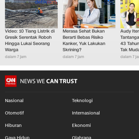
Video: 10 Tiang Listrik di
Merasa Sehat Bukan
Audy It
Gresik Serentak Roboh
Berarti Bebas Risiko
Tantanga
Hingga Lukai Seorang
Kanker, Yuk Lakukan
43 Tahu
Warga
Skrining?
Tak Mud
dalam 7 jam
dalam 7 jam
dalam 7 j
Nasional
Teknologi
Otomotif
Internasional
Hiburan
Ekonomi
Gaya Hidup
Olahraga