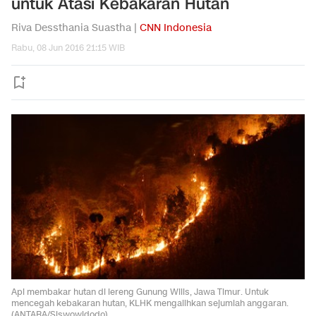
untuk Atasi Kebakaran Hutan
Riva Dessthania Suastha |
CNN Indonesia
Rabu, 08 Jun 2016 21:15 WIB
Api membakar hutan di lereng Gunung Wilis, Jawa Timur. Untuk
mencegah kebakaran hutan, KLHK mengalihkan sejumlah anggaran.
(ANTARA/Siswowidodo)