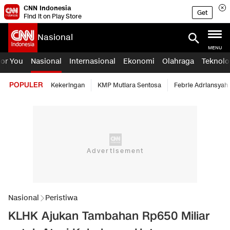
CNN Indonesia
Get
Find it on Play Store
Nasional
MENU
For You
Nasional
Internasional
Ekonomi
Olahraga
Teknolo
POPULER
Kekeringan
KMP Mutiara Sentosa
Febrie Adriansyah
Nasional
Peristiwa
KLHK Ajukan Tambahan Rp650 Miliar