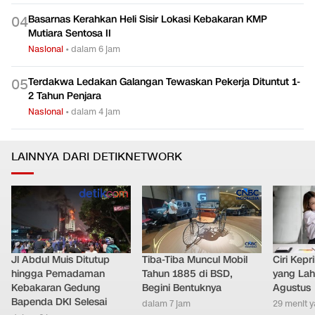
Basarnas Kerahkan Heli Sisir Lokasi Kebakaran KMP
0
4
Mutiara Sentosa II
Nasional
•
dalam 6 jam
Terdakwa Ledakan Galangan Tewaskan Pekerja Dituntut 1-
0
5
2 Tahun Penjara
Nasional
•
dalam 4 jam
LAINNYA DARI DETIKNETWORK
Jl Abdul Muis Ditutup
Tiba-Tiba Muncul Mobil
Ciri Kep
hingga Pemadaman
Tahun 1885 di BSD,
yang Lahi
Kebakaran Gedung
Begini Bentuknya
Agustus
Bapenda DKI Selesai
dalam 7 jam
29 menit y