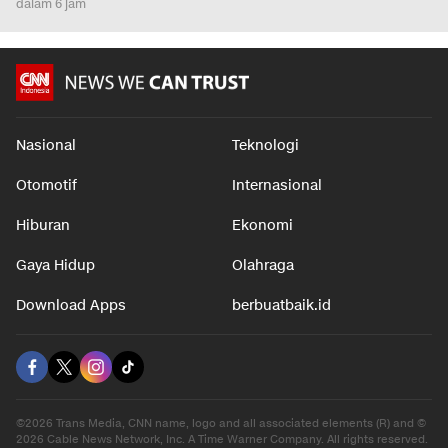
dalam 6 jam
Nasional
Teknologi
Otomotif
Internasional
Hiburan
Ekonomi
Gaya Hidup
Olahraga
Download Apps
berbuatbaik.id
©2026 Trans Media, CNN name, logo and all associated elements (R) and ©
2026 Cable News Network, Inc. A Time Warner Company. All rights reserved.