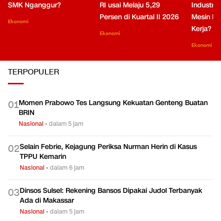
SMK Nganggur?
RI usai Melaju 5,29
Industri 
Persen di Kuartal II 2026
Mesin Pe
Ekonomi
Kerja?
Ekonomi
Ekonomi
TERPOPULER
Momen Prabowo Tes Langsung Kekuatan Genteng Buatan
0
1
BRIN
Nasional
•
dalam 5 jam
Selain Febrie, Kejagung Periksa Nurman Herin di Kasus
0
2
TPPU Kemarin
Nasional
•
dalam 6 jam
Dinsos Sulsel: Rekening Bansos Dipakai Judol Terbanyak
0
3
Ada di Makassar
Nasional
•
dalam 5 jam