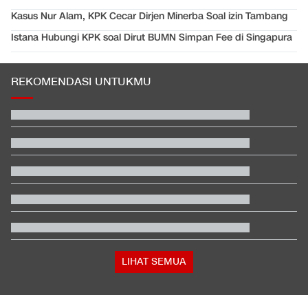
Kasus Nur Alam, KPK Cecar Dirjen Minerba Soal izin Tambang
Istana Hubungi KPK soal Dirut BUMN Simpan Fee di Singapura
REKOMENDASI UNTUKMU
EDUSPORTS: Beda Piala AFF dengan FIFA ASEAN Cup
Hashim Djojohadikusumo Kukuhkan 20 Ormas Baru Kawal
Program Pemerintah
Berada dalam Satu Negara, Apa Beda Pasukan Houthi & Militer
Yaman?
Hasil MotoGP Inggris 2026: Fernandez Juara, Martin Kedua
Klasemen Moto3 usai Veda Ega Finis ke-9 dan Danish Crash di
GP Inggris
Bos Padel di Bandung Kena Denda Rp100 Juta dan Wajib
Tanam 1.000 Pohon