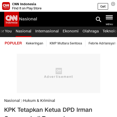
CNN Indonesia
Get
Find it on Play Store
Nasional
MENU
For You
Nasional
Internasional
Ekonomi
Olahraga
Teknolo
POPULER
Kekeringan
KMP Mutiara Sentosa
Febrie Adriansyah
Nasional
Hukum & Kriminal
KPK Tetapkan Ketua DPD Irman