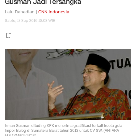
Gusman Jadi Tersangka
Lalu Rahadian |
CNN Indonesia
Sabtu, 17 Sep 2016 18:08 WIB
Irman Gusman dituding KPK menerima gratifikasi terkait kuota gula
impor Bulog di Sumatera Barat tahun 2012 untuk CV SW. (ANTARA
FOTO/Maril Gafur)