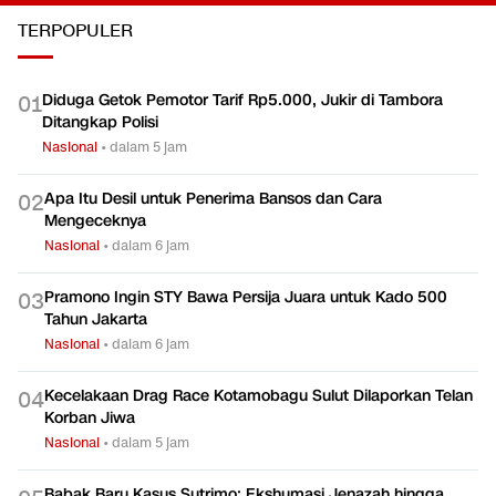
Olahraga
Olahraga
TERPOPULER
Diduga Getok Pemotor Tarif Rp5.000, Jukir di Tambora
0
1
Ditangkap Polisi
Nasional
•
dalam 5 jam
Apa Itu Desil untuk Penerima Bansos dan Cara
0
2
Mengeceknya
Nasional
•
dalam 6 jam
Pramono Ingin STY Bawa Persija Juara untuk Kado 500
0
3
Tahun Jakarta
Nasional
•
dalam 6 jam
Kecelakaan Drag Race Kotamobagu Sulut Dilaporkan Telan
0
4
Korban Jiwa