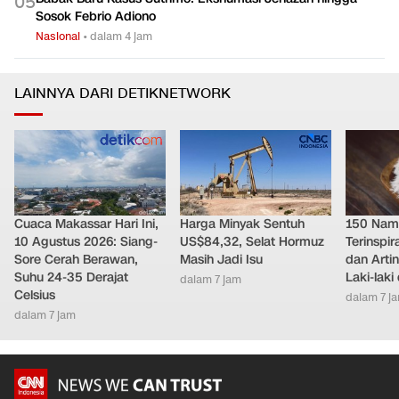
Nasional
•
dalam 5 jam
Babak Baru Kasus Sutrimo: Ekshumasi Jenazah hingga
0
5
Sosok Febrio Adiono
Nasional
•
dalam 4 jam
LAINNYA DARI DETIKNETWORK
Cuaca Makassar Hari Ini,
Harga Minyak Sentuh
150 Nam
10 Agustus 2026: Siang-
US$84,32, Selat Hormuz
Terinspi
Sore Cerah Berawan,
Masih Jadi Isu
dan Arti
Suhu 24-35 Derajat
Laki-lak
dalam 7 jam
Celsius
dalam 7 j
dalam 7 jam