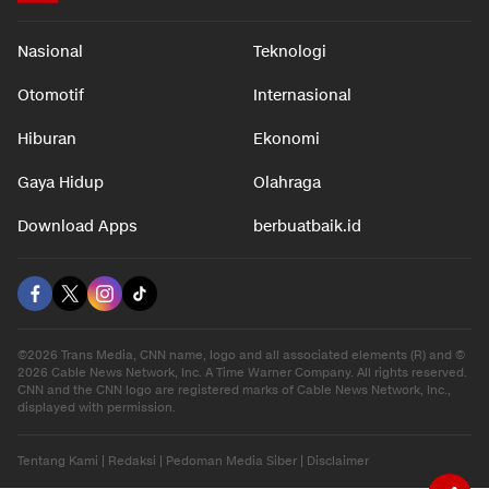
Nasional
Teknologi
Otomotif
Internasional
Hiburan
Ekonomi
Gaya Hidup
Olahraga
Download Apps
berbuatbaik.id
©2026 Trans Media, CNN name, logo and all associated elements (R) and ©
2026 Cable News Network, Inc. A Time Warner Company. All rights reserved.
CNN and the CNN logo are registered marks of Cable News Network, Inc.,
displayed with permission.