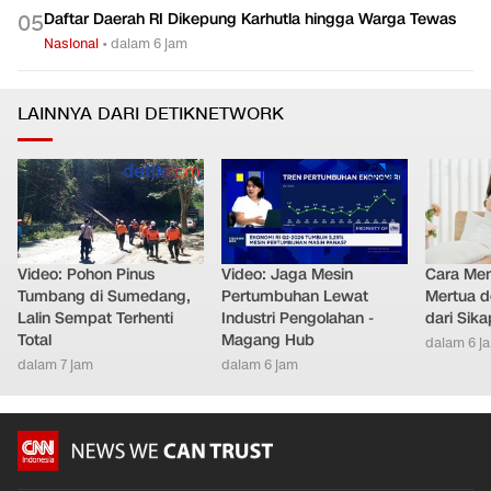
Daftar Daerah RI Dikepung Karhutla hingga Warga Tewas
0
5
Nasional
•
dalam 6 jam
LAINNYA DARI DETIKNETWORK
Video: Pohon Pinus
Video: Jaga Mesin
Cara Men
Tumbang di Sumedang,
Pertumbuhan Lewat
Mertua d
Lalin Sempat Terhenti
Industri Pengolahan -
dari Sik
Total
Magang Hub
dalam 6 j
dalam 7 jam
dalam 6 jam