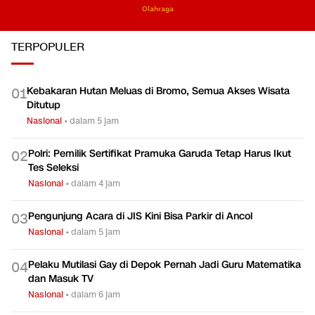
Olahraga
TERPOPULER
Kebakaran Hutan Meluas di Bromo, Semua Akses Wisata
0
1
Ditutup
Nasional
•
dalam 5 jam
Polri: Pemilik Sertifikat Pramuka Garuda Tetap Harus Ikut
0
2
Tes Seleksi
Nasional
•
dalam 4 jam
Pengunjung Acara di JIS Kini Bisa Parkir di Ancol
0
3
Nasional
•
dalam 5 jam
Pelaku Mutilasi Gay di Depok Pernah Jadi Guru Matematika
0
4
dan Masuk TV
Nasional
•
dalam 6 jam