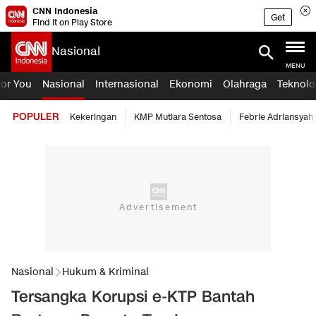
CNN Indonesia
Get
Find it on Play Store
Nasional
MENU
For You
Nasional
Internasional
Ekonomi
Olahraga
Teknolo
POPULER
Kekeringan
KMP Mutiara Sentosa
Febrie Adriansyah
Nasional
Hukum & Kriminal
Tersangka Korupsi e-KTP Bantah