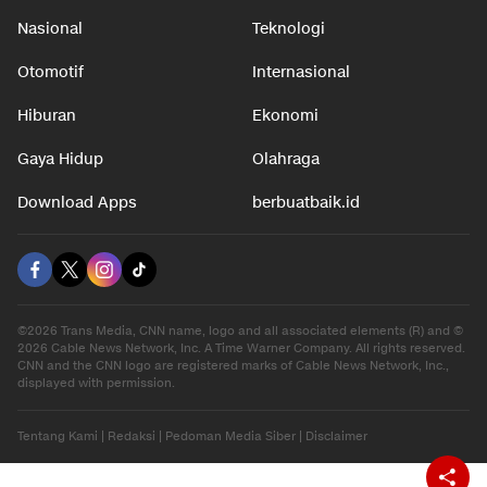
Nasional
Teknologi
Otomotif
Internasional
Hiburan
Ekonomi
Gaya Hidup
Olahraga
Download Apps
berbuatbaik.id
©2026 Trans Media, CNN name, logo and all associated elements (R) and ©
2026 Cable News Network, Inc. A Time Warner Company. All rights reserved.
CNN and the CNN logo are registered marks of Cable News Network, Inc.,
displayed with permission.
Tentang Kami
|
Redaksi
|
Pedoman Media Siber
|
Disclaimer