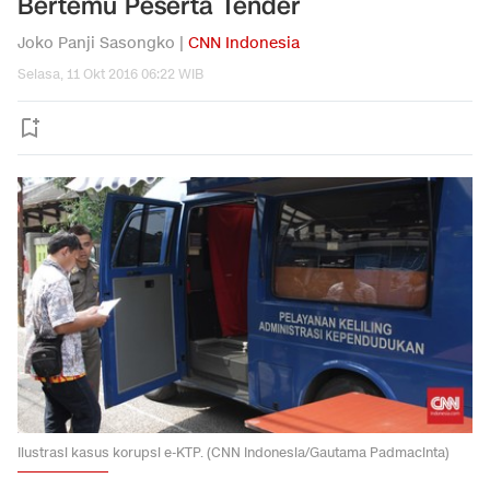
Bertemu Peserta Tender
Joko Panji Sasongko |
CNN Indonesia
Selasa, 11 Okt 2016 06:22 WIB
Ilustrasi kasus korupsi e-KTP. (CNN Indonesia/Gautama Padmacinta)