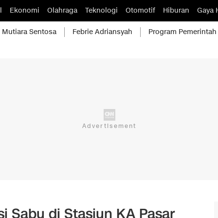
l
Ekonomi
Olahraga
Teknologi
Otomotif
Hiburan
Gaya 
Mutiara Sentosa
Febrie Adriansyah
Program Pemerintah
si Sabu di Stasiun KA Pasar