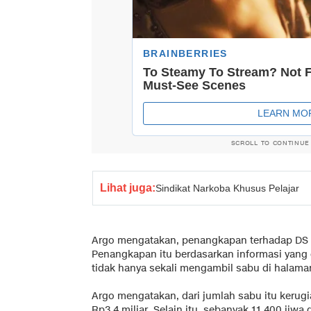
SCROLL TO CONTINUE
Lihat juga:
Sindikat Narkoba Khusus Pelajar
Argo mengatakan, penangkapan terhadap DS d
Penangkapan itu berdasarkan informasi yang d
tidak hanya sekali mengambil sabu di halaman
Argo mengatakan, dari jumlah sabu itu kerug
Rp3,4 miliar. Selain itu, sebanyak 11.400 jiwa