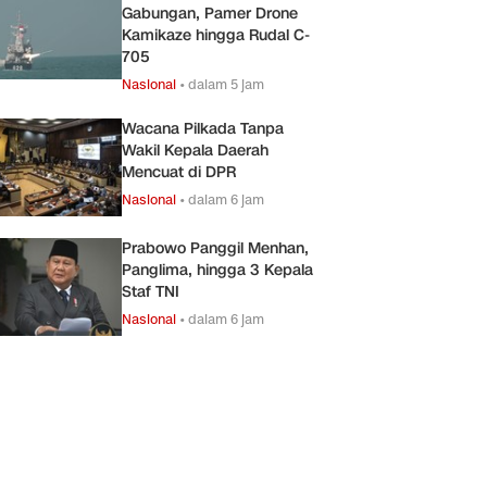
Gabungan, Pamer Drone
Kamikaze hingga Rudal C-
705
Nasional
•
dalam 5 jam
Wacana Pilkada Tanpa
Wakil Kepala Daerah
Mencuat di DPR
Nasional
•
dalam 6 jam
Prabowo Panggil Menhan,
Panglima, hingga 3 Kepala
Staf TNI
Nasional
•
dalam 6 jam