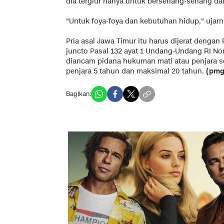
dia tergiur hanya untuk bersenang-senang da
"Untuk foya-foya dan kebutuhan hidup," ujarn
Pria asal Jawa Timur itu harus dijerat dengan 
juncto Pasal 132 ayat 1 Undang-Undang RI No
diancam pidana hukuman mati atau penjara 
penjara 5 tahun dan maksimal 20 tahun.
(pmg
Bagikan: