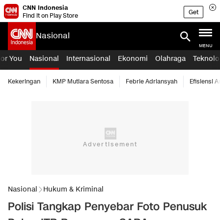
CNN Indonesia
Get
Find it on Play Store
Nasional
MENU
For You
Nasional
Internasional
Ekonomi
Olahraga
Teknolo
Kekeringan
KMP Mutiara Sentosa
Febrie Adriansyah
Efisiensi 
Nasional
Hukum & Kriminal
Polisi Tangkap Penyebar Foto Penusuk