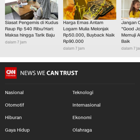
Siasat Pengemis di Kudus
Harga Emas Antam
Jangan 
Raup Rp 540 Ribu/Hari:
Logam Mulia Melonjak
"Good Jo
Maksa hingga Tarik Baju
Rp50.000, Buyback Naik
Memuji A
Rp90.000
Baik
dalam 7 jam
dalam 7 jam
dalam 7 j
Nasional
Teknologi
Otomotif
Internasional
Hiburan
Ekonomi
Gaya Hidup
Olahraga