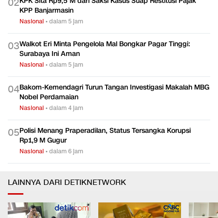
KPK Sita Rp9,5 M dari Saksi Kasus Suap Restitusi Pajak
0
2
KPP Banjarmasin
Nasional
•
dalam 5 jam
Walkot Eri Minta Pengelola Mal Bongkar Pagar Tinggi:
0
3
Surabaya Ini Aman
Nasional
•
dalam 5 jam
Bakom-Kemendagri Turun Tangan Investigasi Makalah MBG
0
4
Nobel Perdamaian
Nasional
•
dalam 4 jam
Polisi Menang Praperadilan, Status Tersangka Korupsi
0
5
Rp1,9 M Gugur
Nasional
•
dalam 6 jam
LAINNYA DARI DETIKNETWORK