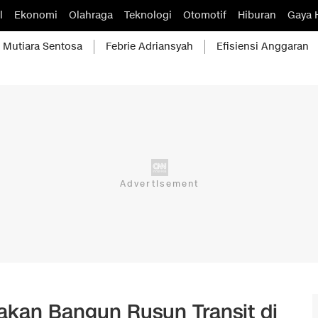
l
Ekonomi
Olahraga
Teknologi
Otomotif
Hiburan
Gaya 
Mutiara Sentosa
Febrie Adriansyah
Efisiensi Anggaran
kan Bangun Rusun Transit di