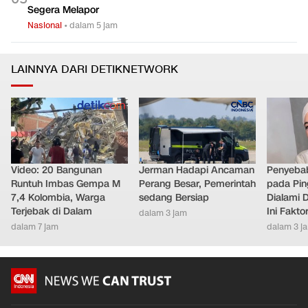
Segera Melapor
Nasional
•
dalam 5 jam
LAINNYA DARI DETIKNETWORK
Video: 20 Bangunan
Jerman Hadapi Ancaman
Penyebab
Runtuh Imbas Gempa M
Perang Besar, Pemerintah
pada Pin
7,4 Kolombia, Warga
sedang Bersiap
Dialami D
Terjebak di Dalam
Ini Fakt
dalam 3 jam
dalam 7 jam
dalam 3 j