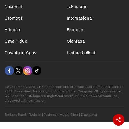
Nasional
Teknologi
Otomotif
Internasional
Hiburan
Ekonomi
Gaya Hidup
Olahraga
Download Apps
berbuatbaik.id
©2026 Trans Media, CNN name, logo and all associated elements (R) and ©
2026 Cable News Network, Inc. A Time Warner Company. All rights reserved.
CNN and the CNN logo are registered marks of Cable News Network, Inc.,
displayed with permission.
Tentang Kami
|
Redaksi
|
Pedoman Media Siber
|
Disclaimer