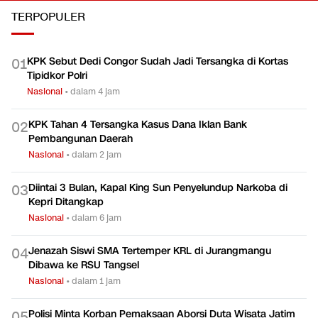
TERPOPULER
KPK Sebut Dedi Congor Sudah Jadi Tersangka di Kortas
0
1
Tipidkor Polri
Nasional
•
dalam 4 jam
KPK Tahan 4 Tersangka Kasus Dana Iklan Bank
0
2
Pembangunan Daerah
Nasional
•
dalam 2 jam
Diintai 3 Bulan, Kapal King Sun Penyelundup Narkoba di
0
3
Kepri Ditangkap
Nasional
•
dalam 6 jam
Jenazah Siswi SMA Tertemper KRL di Jurangmangu
0
4
Dibawa ke RSU Tangsel
Nasional
•
dalam 1 jam
Polisi Minta Korban Pemaksaan Aborsi Duta Wisata Jatim
0
5