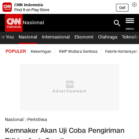
CNN Indonesia
Get
Find it on Play Store
Nasional
MENU
For You
Nasional
Internasional
Ekonomi
Olahraga
Teknolo
POPULER
Kekeringan
KMP Mutiara Sentosa
Febrie Adriansyah
Nasional
Peristiwa
Kemnaker Akan Uji Coba Pengiriman