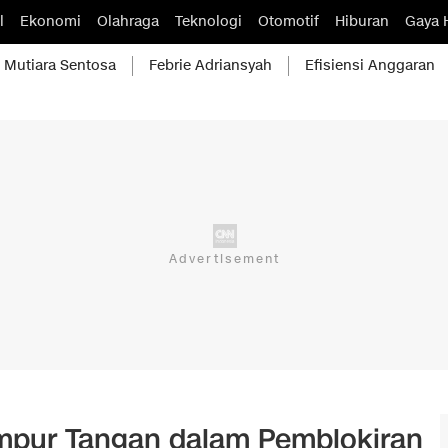
l
Ekonomi
Olahraga
Teknologi
Otomotif
Hiburan
Gaya 
Mutiara Sentosa
Febrie Adriansyah
Efisiensi Anggaran
mpur Tangan dalam Pemblokiran