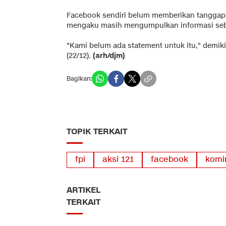
Facebook sendiri belum memberikan tanggapa
mengaku masih mengumpulkan informasi sebe
"Kami belum ada statement untuk itu," demi
(22/12).
(arh/djm)
Bagikan:
TOPIK TERKAIT
fpi
aksi 121
facebook
komi
ARTIKEL
TERKAIT