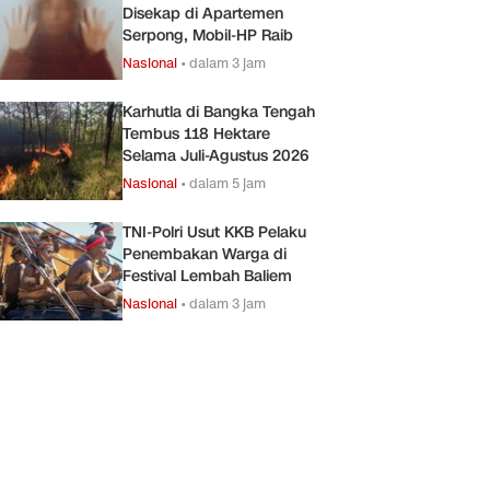
Disekap di Apartemen
Serpong, Mobil-HP Raib
Nasional
•
dalam 3 jam
Karhutla di Bangka Tengah
Tembus 118 Hektare
Selama Juli-Agustus 2026
Nasional
•
dalam 5 jam
TNI-Polri Usut KKB Pelaku
Penembakan Warga di
Festival Lembah Baliem
Nasional
•
dalam 3 jam