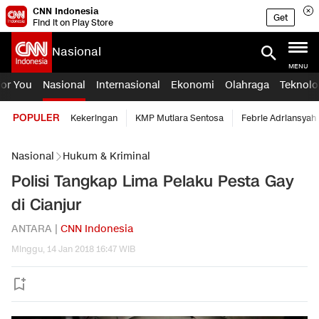
CNN Indonesia
Get
Find it on Play Store
Nasional
MENU
For You
Nasional
Internasional
Ekonomi
Olahraga
Teknolo
POPULER
Kekeringan
KMP Mutiara Sentosa
Febrie Adriansyah
Nasional
Hukum & Kriminal
Polisi Tangkap Lima Pelaku Pesta Gay
di Cianjur
ANTARA |
CNN Indonesia
Minggu, 14 Jan 2018 16:47 WIB