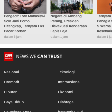
Pengedit Foto Mahasiswi
Negara di Ambang
Ternyata
Solo Jadi Porno
Perang, Presiden
Bahagia 
Ditangkap, Ternyata Eks
Dievakuasi Kendaraan
5 Warna 
Pacar Korban
Lapis Baja
Kesehari
dalam 6 jam
dalam 1 jam
dalam 1 j
Nasional
Teknologi
Otomotif
Internasional
Hiburan
Ekonomi
Gaya Hidup
Olahraga