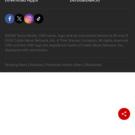
Download Apps
berbuatbaik.id
©2026 Trans Media, CNN name, logo and all associated elements (R) and ©
2026 Cable News Network, Inc. A Time Warner Company. All rights reserved.
CNN and the CNN logo are registered marks of Cable News Network, Inc.,
displayed with permission.
Tentang Kami
|
Redaksi
|
Pedoman Media Siber
|
Disclaimer