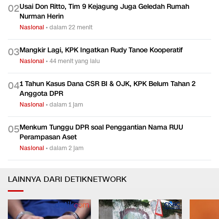
Usai Don Ritto, Tim 9 Kejagung Juga Geledah Rumah
0
2
Nurman Herin
Nasional
•
dalam 22 menit
Mangkir Lagi, KPK Ingatkan Rudy Tanoe Kooperatif
0
3
Nasional
•
44 menit yang lalu
1 Tahun Kasus Dana CSR BI & OJK, KPK Belum Tahan 2
0
4
Anggota DPR
Nasional
•
dalam 1 jam
Menkum Tunggu DPR soal Penggantian Nama RUU
0
5
Perampasan Aset
Nasional
•
dalam 2 jam
LAINNYA DARI DETIKNETWORK