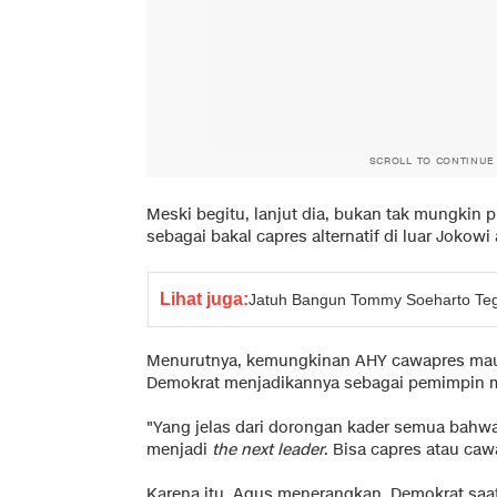
SCROLL TO CONTINUE
Meski begitu, lanjut dia, bukan tak mungkin
sebagai bakal capres alternatif di luar Jokow
Lihat juga:
Jatuh Bangun Tommy Soeharto Tega
Menurutnya, kemungkinan AHY cawapres maup
Demokrat menjadikannya sebagai pemimpin 
"Yang jelas dari dorongan kader semua ba
menjadi
the next leader
. Bisa capres atau cawa
Karena itu, Agus menerangkan, Demokrat sa