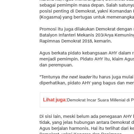
sebagai pemimpin masa depan. Salah satunya
posisi penting di Demokrat, yakni Komanda
(Kogasma) yang bertugas untuk memenangka
Promosi itu juga dilakukan Demokrat deng
Batalyon Infanteri Mekanis 203/Arya Kemunin
Rapimnas Demokrat 2018, kemarin.
Agus berkata pidato kebangsaan AHY dalam r
menjadi pemimpin. Pidato AHY itu, klaim Agu
dan perempuan.
"Tentunya
the next leader
itu harus juga mulai
diperhatikan, pidato AHY yang bagus dan meng
Lihat juga:
Demokrat Incar Suara Millenial di 
Di sisi lain, meski belum ada penegasan AHY
tidak, yang jelas hubungan antara Demokrat d
Agus berjalan harmonis. Hal itu terlihat dari