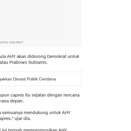
 WITH CONTENT
 pula AHY akan didorong Demokrat untuk
i atau Prabowo Subianto.
kkan Dinasti Politik Cendana
un capres itu sejalan dengan rencana
masa depan.
hwa semuanya mendukung untuk AHY
pres," ujar dia.
at ini tengah mempromosikan AHY