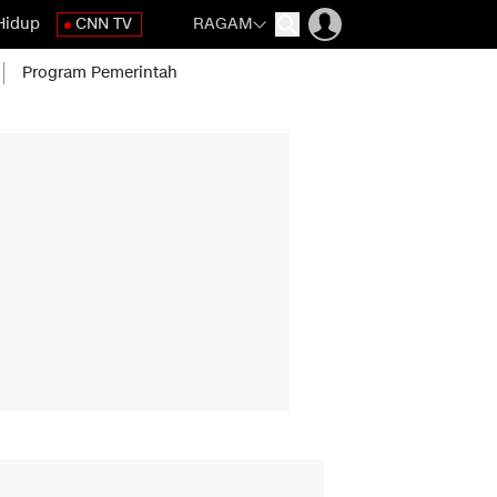
Hidup
CNN TV
RAGAM
Program Pemerintah