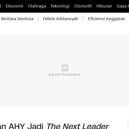
l
Ekonomi
Olahraga
Teknologi
Otomotif
Hiburan
Gaya 
Mutiara Sentosa
Febrie Adriansyah
Efisiensi Anggaran
an AHY Jadi
The Next Leader