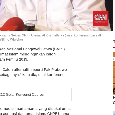
a Sekjen GNPF Ulama, Al Khathath (kiri) usai konferensi pers di
ia/Bimo Wiwoho)
an Nasional Pengawal Fatwa (GNPF)
mat Islam menginginkan calon
lam Pemilu 2019.
. Calon alternatif seperti Pak Prabowo
ebagainya," kata dia, usai konferensi
 212 Gelar Konvensi Capres
H
O
omodasi nama-nama yang disukai umat
 aspirasi dari umat Islam, GNPF Ulama