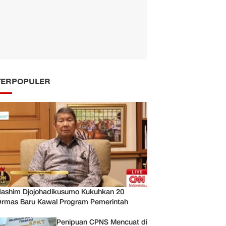
TERPOPULER
ashim Djojohadikusumo Kukuhkan 20
rmas Baru Kawal Program Pemerintah
Penipuan CPNS Mencuat di