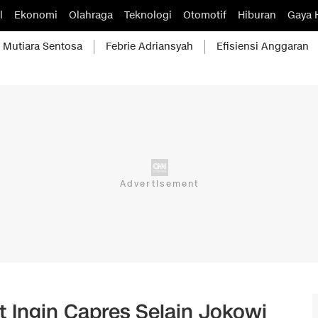
l
Ekonomi
Olahraga
Teknologi
Otomotif
Hiburan
Gaya 
Mutiara Sentosa
Febrie Adriansyah
Efisiensi Anggaran
 Ingin Capres Selain Jokowi