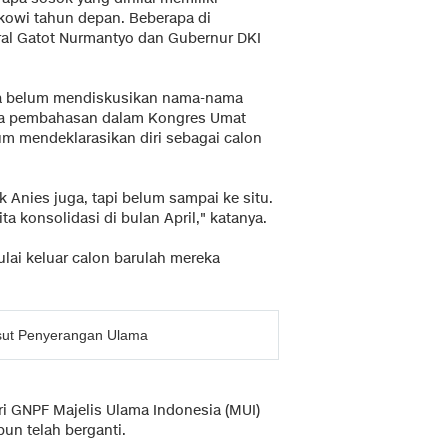
okowi tahun depan. Beberapa di
ral Gatot Nurmantyo dan Gubernur DKI
ma belum mendiskusikan nama-nama
ama pembahasan dalam Kongres Umat
lum mendeklarasikan diri sebagai calon
 Anies juga, tapi belum sampai ke situ.
a konsolidasi di bulan April," katanya.
lai keluar calon barulah mereka
sut Penyerangan Ulama
i GNPF Majelis Ulama Indonesia (MUI)
un telah berganti.