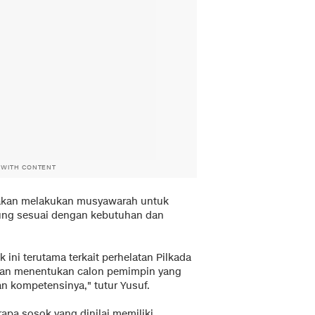
 WITH CONTENT
 akan melakukan musyawarah untuk
ung sesuai dengan kebutuhan dan
 ini terutama terkait perhelatan Pilkada
dan menentukan calon pemimpin yang
dan kompetensinya," tutur Yusuf.
apa sosok yang dinilai memiliki