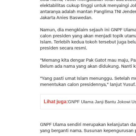
elektabilitas cukup tinggi untuk menyaingi J
antaranya adalah mantan Panglima TNI Jende
Jakarta Anies Baswedan.
Namun, dia mengklaim sejauh ini GNPF Ula
calon presiden yang akan menjadi topik ut
Islam. Terlebih kedua tokoh tersebut juga be
presiden secara resmi.
"Memang kita dengar Pak Gatot mau maju, Pak
Belum ada nama yang akan didukung. Nanti kit
"Yang pasti umat Islam menunggu. Setelah mu
menentukan calon presidennya," lanjut Yusuf.
Lihat juga:
GNPF Ulama Janji Bantu Jokowi U
GNPF Ulama sendiri merupakan kelanjutan dar
yang berganti nama. Susunan kepengurusan p