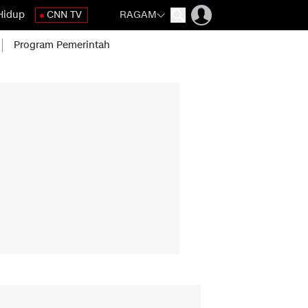
Hidup
CNN TV
RAGAM
Program Pemerintah