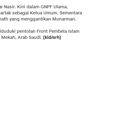
r Nasir. Kini dalam GNPF Ulama,
rtak sebagai Ketua Umum. Sementara
athath yang menggantikan Munarman.
iduduki pentolan Front Pembela Islam
di Mekah, Arab Saudi.
(kid/arh)