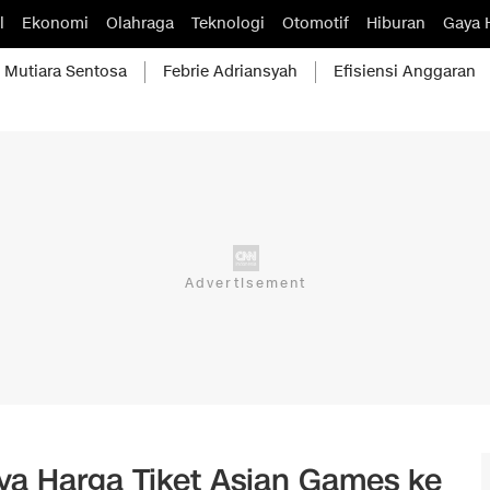
l
Ekonomi
Olahraga
Teknologi
Otomotif
Hiburan
Gaya 
Mutiara Sentosa
Febrie Adriansyah
Efisiensi Anggaran
ya Harga Tiket Asian Games ke