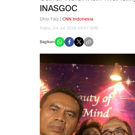
INASGOC
Dhio Faiz |
CNN Indonesia
Rabu, 04 Jul 2018 09:07 WIB
Bagikan: