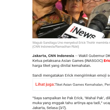
Wagub Sandiaga Uno menyebut Erick Thohir meminta maa
(CNN Indonesia/Ramadhan Rizki)
Jakarta, CNN Indonesia
-- Wakil Gubernur DK
Ketua pelaksana Asian Games (INASGOC)
Eri
harga tiket yang dinilai kemahalan.
Sandi mengatakan Erick mengirimkan emoji sed
Lihat juga:
Tiket Asian Games Kemahalan, Pe
"Saya sampaikan ke Pak Erick, 'Mahal Pak', dik
muka yang enggak tahu artinya apa tadi," uca
Jakarta, Selasa (3/7).