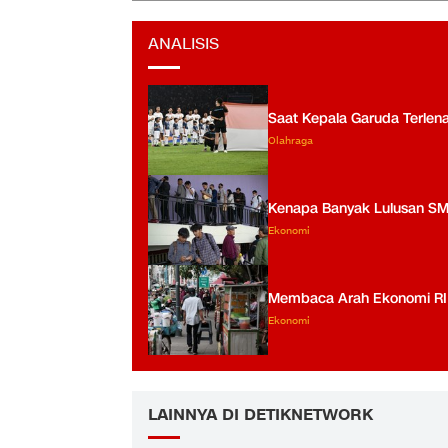
ANALISIS
Saat Kepala Garuda Terlen
Olahraga
Kenapa Banyak Lulusan S
Ekonomi
Membaca Arah Ekonomi RI us
Ekonomi
LAINNYA DI DETIKNETWORK