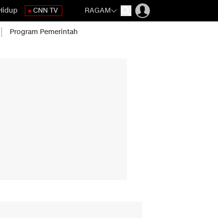
Hidup
CNN TV
RAGAM
Program Pemerintah