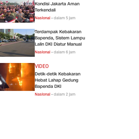
Kondisi Jakarta Aman
Terkendali
Nasional
•
dalam 5 jam
Terdampak Kebakaran
Bapenda, Sistem Lampu
Lalin DKI Diatur Manual
Nasional
•
dalam 6 jam
VIDEO
Detik-detik Kebakaran
Hebat Lahap Gedung
Bapenda DKI
Nasional
•
dalam 2 jam