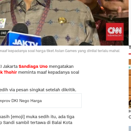
f kepadanya soal harga tiket Asian Games yang dinilai terlalu mahal.
I Jakarta
Sandiaga Uno
mengatakan
ck Thohir
meminta maaf kepadanya soal
ih via pesan singkat setelah dikritik.
mprov DKI Nego Harga
H
asih [emoji] muka sedih itu, ada tiga
O
p Sandi sambil tertawa di Balai Kota