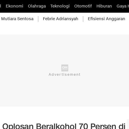
l
Ekonomi
Olahraga
Teknologi
Otomotif
Hiburan
Gaya 
Mutiara Sentosa
Febrie Adriansyah
Efisiensi Anggaran
 Oplosan Beralkohol 70 Persen di