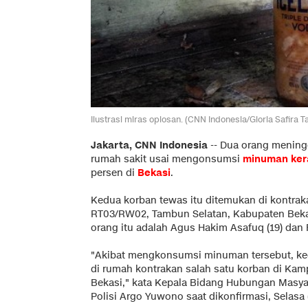
Ilustrasi miras oplosan. (CNN Indonesia/Gloria Safira Ta
Jakarta, CNN Indonesia
-- Dua orang meningg
rumah sakit usai mengonsumsi
minuman ker
persen di
Bekasi
.
Kedua korban tewas itu ditemukan di kontra
RT03/RW02, Tambun Selatan, Kabupaten Bekasi
orang itu adalah Agus Hakim Asafuq (19) dan Fr
"Akibat mengkonsumsi minuman tersebut, ke
di rumah kontrakan salah satu korban di Ka
Bekasi," kata Kepala Bidang Hubungan Masya
Polisi Argo Yuwono saat dikonfirmasi, Selasa (