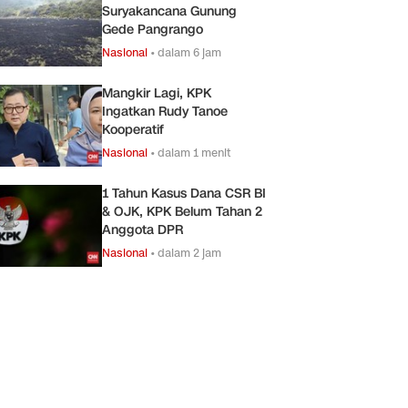
Suryakancana Gunung
Gede Pangrango
Nasional
•
dalam 6 jam
Mangkir Lagi, KPK
Ingatkan Rudy Tanoe
Kooperatif
Nasional
•
dalam 1 menit
1 Tahun Kasus Dana CSR BI
& OJK, KPK Belum Tahan 2
Anggota DPR
Nasional
•
dalam 2 jam