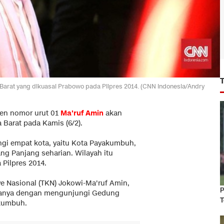
Barat yang dikuasai Prabowo pada Pilpres 2014. (CNN Indonesia/Andry
den nomor urut 01
Ma'ruf Amin
akan
a Barat pada Kamis (6/2).
gi empat kota, yaitu Kota Payakumbuh,
ng Panjang seharian. Wilayah itu
Pilpres 2014.
e Nasional (TKN) Jokowi-Ma'ruf Amin,
P
danya dengan mengunjungi Gedung
T
akumbuh.