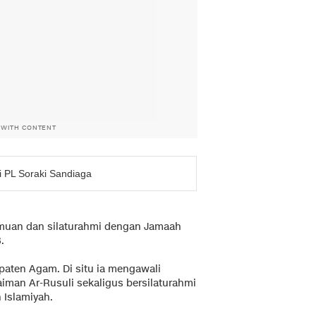
 WITH CONTENT
i PL Soraki Sandiaga
emuan dan silaturahmi dengan Jamaah
.
paten Agam. Di situ ia mengawali
man Ar-Rusuli sekaligus bersilaturahmi
 Islamiyah.