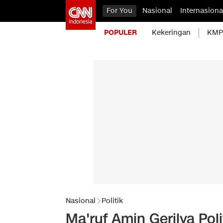
For You
Nasional
Internasiona
POPULER
Kekeringan
KMP 
Nasional
Politik
Ma'ruf Amin Gerilya Po